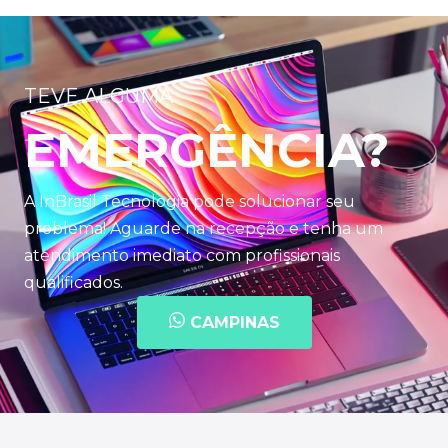
TEVE ALGUMA
EMERGÊNCIA?
A InBrasil Tecnologia pode solucionar seu
problema! Aguarde na recepção e tenha um
atendimento imediato com profissionais
qualificados.
CAMPINAS