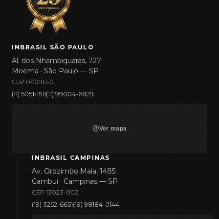
INBRASIL SÃO PAULO
Al. dos Nhambiquaras, 727
Moema · São Paulo — SP
CEP 04090-011
(11) 5051-1511
(11) 99004-6829
Ver mapa
INBRASIL CAMPINAS
Av. Orozimbo Maia, 1485
Cambuí · Campinas — SP
CEP 13023-002
(19) 3252-6651
(19) 98184-0144