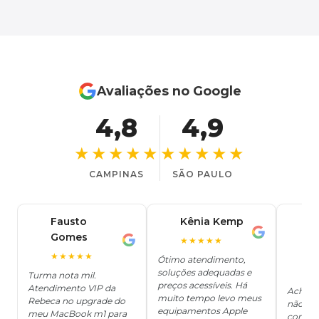
Avaliações no Google
4,8
4,9
★★★★★
★★★★★
CAMPINAS
SÃO PAULO
Fausto
Kênia Kemp
J
K
Gomes
C
F
★★★★★
J
O
★★★★★
Ótimo atendimento,
soluções adequadas e
★
Turma nota mil.
preços acessíveis. Há
Atendimento VIP da
Achei q
muito tempo levo meus
Rebeca no upgrade do
não ter
equipamentos Apple
meu MacBook m1 para
concert