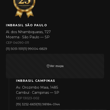
INBRASIL SÃO PAULO
Al. dos Nhambiquaras, 727
Moema · São Paulo — SP
CEP 04090-011
(11) 5051-1511
(11) 99004-6829
Ver mapa
INBRASIL CAMPINAS
Av. Orozimbo Maia, 1485
Cambuí · Campinas — SP
CEP 13023-002
(19) 3252-6651
(19) 98184-0144