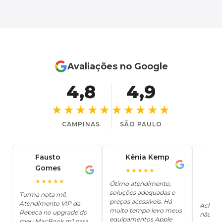
Avaliações no Google
4,8
4,9
★★★★★
★★★★★
CAMPINAS
SÃO PAULO
Fausto
Kênia Kemp
J
K
Gomes
C
F
★★★★★
J
O
★★★★★
Ótimo atendimento,
soluções adequadas e
★
Turma nota mil.
preços acessíveis. Há
Atendimento VIP da
Achei q
muito tempo levo meus
Rebeca no upgrade do
não ter
equipamentos Apple
meu MacBook m1 para