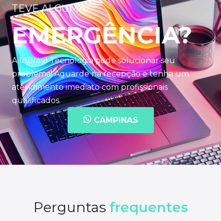
TEVE ALGUMA
EMERGÊNCIA?
A InBrasil Tecnologia pode solucionar seu
problema! Aguarde na recepção e tenha um
atendimento imediato com profissionais
qualificados.
CAMPINAS
Perguntas
frequentes