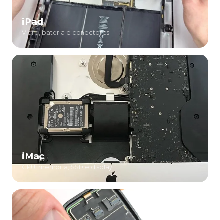
iPad
Vidro, bateria e conectores
iMac
GPU, memória, SSD e display