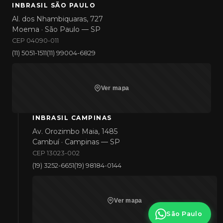
INBRASIL SÃO PAULO
Al. dos Nhambiquaras, 727
Moema · São Paulo — SP
CEP 04090-011
(11) 5051-1511
(11) 99004-6829
Ver mapa
INBRASIL CAMPINAS
Av. Orozimbo Maia, 1485
Cambuí · Campinas — SP
CEP 13023-002
(19) 3252-6651
(19) 98184-0144
Ver mapa
São Paulo