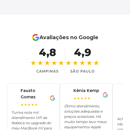
Avaliações no Google
4,8
4,9
★★★★★
★★★★★
CAMPINAS
SÃO PAULO
Fausto
Kênia Kemp
J
K
Gomes
C
F
★★★★★
J
O
★★★★★
Ótimo atendimento,
soluções adequadas e
★
Turma nota mil.
preços acessíveis. Há
Atendimento VIP da
Achei q
muito tempo levo meus
Rebeca no upgrade do
não ter
equipamentos Apple
meu MacBook m1 para
concert