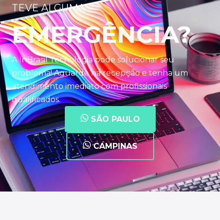
TEVE ALGUMA
EMERGÊNCIA?
A InBrasil Tecnologia pode solucionar seu
problema! Aguarde na recepção e tenha um
atendimento imediato com profissionais
qualificados.
SÃO PAULO
CAMPINAS