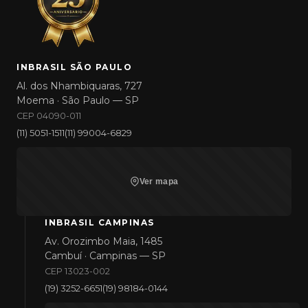
INBRASIL SÃO PAULO
Al. dos Nhambiquaras, 727
Moema · São Paulo — SP
CEP 04090-011
(11) 5051-1511
(11) 99004-6829
Ver mapa
INBRASIL CAMPINAS
Av. Orozimbo Maia, 1485
Cambuí · Campinas — SP
CEP 13023-002
(19) 3252-6651
(19) 98184-0144