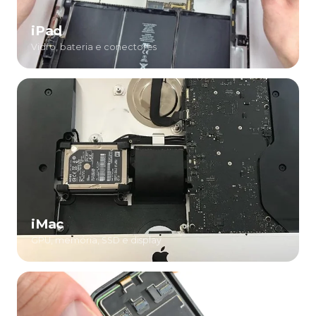
iPad
Vidro, bateria e conectores
iMac
GPU, memória, SSD e display