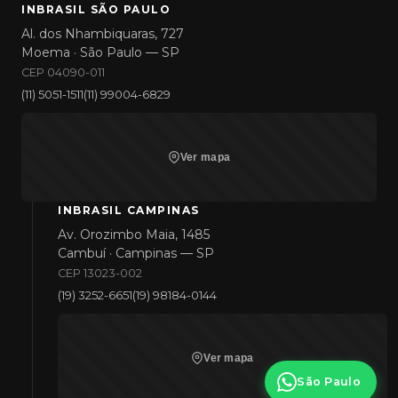
INBRASIL SÃO PAULO
Al. dos Nhambiquaras, 727
Moema · São Paulo — SP
CEP 04090-011
(11) 5051-1511
(11) 99004-6829
Ver mapa
INBRASIL CAMPINAS
Av. Orozimbo Maia, 1485
Cambuí · Campinas — SP
CEP 13023-002
(19) 3252-6651
(19) 98184-0144
Ver mapa
São Paulo