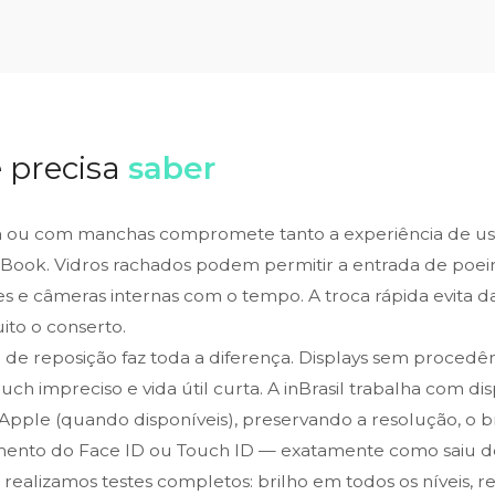
 precisa
saber
 ou com manchas compromete tanto a experiência de uso
ook. Vidros rachados podem permitir a entrada de poei
es e câmeras internas com o tempo. A troca rápida evita 
to o conserto.
a de reposição faz toda a diferença. Displays sem proced
touch impreciso e vida útil curta. A inBrasil trabalha com 
s Apple (quando disponíveis), preservando a resolução, o br
mento do Face ID ou Touch ID — exatamente como saiu de
, realizamos testes completos: brilho em todos os níveis, 