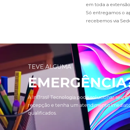
em toda a extensão 
Só entregamos o ap
recebemos via Sed
TEVE ALGUMA
EMERGÊNCIA
A InBrasil Tecnologia pode solucionar seu 
recepção e tenha um atendimento imediato 
qualificados.