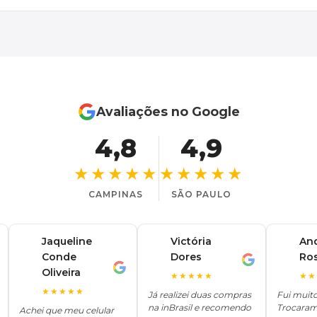
Avaliações no Google
4,8
4,9
★★★★★
★★★★★
CAMPINAS
SÃO PAULO
Jaqueline
Victória
An
Conde
Dores
Ro
V
A
J
Oliveira
★★★★★
★★
★★★★★
Já realizei duas compras
Fui muit
na inBrasil e recomendo
Trocaram
Achei que meu celular