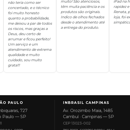
muito! São atenciosos,
iPad na 
não teria como ser
têm muita paciência e os
rapidez e 
concertado, e o técnico
produtos são originais.
Renata, p
foi muito honesto
Indico de olhos fechados
loja, foi
quanto a probabilidade,
desde o atendimento até
simpática
me deixou a par de todos
a entrega do produto.
os riscos, mas graças a
Deus, deu certo de
arrumar e ficou perfeito!
Um serviço e um
atendimento de extrema
qualidade e muito
cuidado, sou muito
grata!!!
SÃO PAULO
INBRASIL CAMPINAS
biquaras, 727
Av. Orozimbo Maia, 1485
o Paulo — SP
Cambuí · Campinas — SP
1
CEP 13023-002