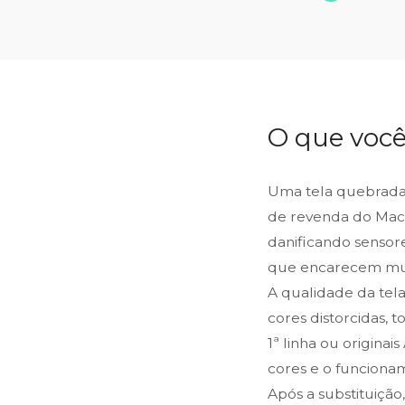
O que você
Uma tela quebrada
de revenda do MacB
danificando sensor
que encarecem mui
A qualidade da tel
cores distorcidas, 
1ª linha ou originai
cores e o funciona
Após a substituição