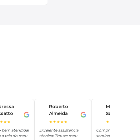
dressa
Roberto
Marina
ssatto
Almeida
Santos
R
M
★★★
★★★★★
★★★★★
o bem atendida!
Excelente assistência
Comprei um iPhone
 a tela do meu
técnica! Trouxe meu
seminovo aqui e ficou