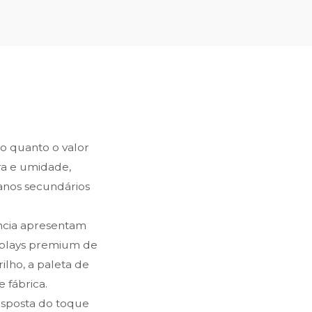
 quanto o valor
ra e umidade,
danos secundários
ência apresentam
displays premium de
ilho, a paleta de
 fábrica.
resposta do toque