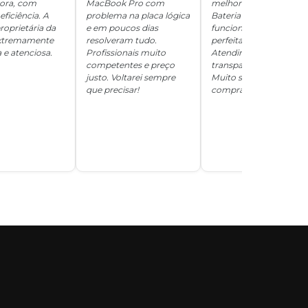
hora, com
MacBook Pro com
melhor que novo.
eficiência. A
problema na placa lógica
Bateria 100%, tudo
roprietária da
e em poucos dias
funcionando
 extremamente
resolveram tudo.
perfeitamente.
 e atenciosa.
Profissionais muito
Atendimento
competentes e preço
transparente e honesto
justo. Voltarei sempre
Muito satisfeita com a
que precisar!
compra!