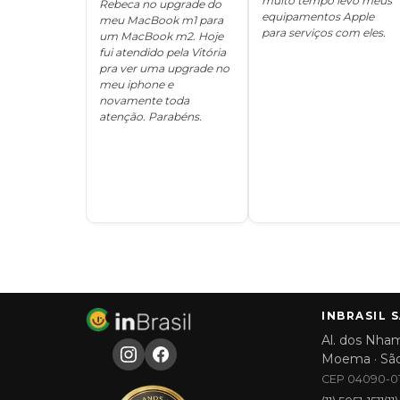
muito tempo levo meus
Rebeca no upgrade do
equipamentos Apple
meu MacBook m1 para
para serviços com eles.
um MacBook m2. Hoje
fui atendido pela Vitória
pra ver uma upgrade no
meu iphone e
novamente toda
atenção. Parabéns.
INBRASIL 
Al. dos Nham
Moema · Sã
CEP 04090-01