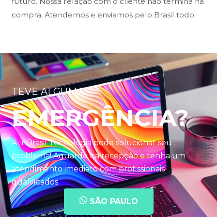
futuro. Nossa relação com o cliente não termina na
compra. Atendemos e enviamos pelo Brasil todo.
TEVE ALGUMA
EMERGÊNCIA?
A InBrasil Tecnologia pode solucionar seu
problema! Aguarde na recepção e tenha um
atendimento imediato com profissionais
qualificados.
SÃO PAULO