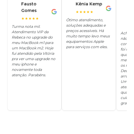
Fausto
Kênia Kemp
J
K
Gomes
C
F
★★★★★
J
O
★★★★★
Ótimo atendimento,
soluções adequadas e
★
Turma nota mil.
preços acessíveis. Há
Atendimento VIP da
Achei q
muito tempo levo meus
Rebeca no upgrade do
não ter
equipamentos Apple
meu MacBook m1 para
concert
para serviços com eles.
um MacBook m2. Hoje
foi mui
fui atendido pela Vitória
quanto 
pra ver uma upgrade no
me deix
meu iphone e
os risc
novamente toda
Deus, d
atenção. Parabéns.
arrumar
Um ser
atendi
qualida
cuidad
grata!!!