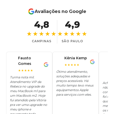
Avaliações no Google
4,8
4,9
★★★★★
★★★★★
CAMPINAS
SÃO PAULO
Fausto
Kênia Kemp
J
K
Gomes
C
F
★★★★★
J
O
★★★★★
Ótimo atendimento,
soluções adequadas e
★
Turma nota mil.
preços acessíveis. Há
Atendimento VIP da
Achei q
muito tempo levo meus
Rebeca no upgrade do
não ter
equipamentos Apple
meu MacBook m1 para
concert
para serviços com eles.
um MacBook m2. Hoje
foi mui
fui atendido pela Vitória
quanto 
pra ver uma upgrade no
me deix
meu iphone e
os risc
novamente toda