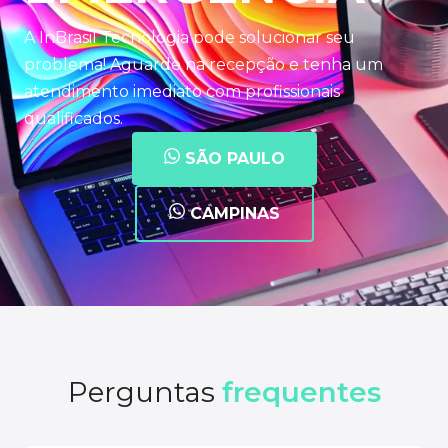
A InBrasil Tecnologia pode solucionar seu
problema! Aguarde na recepção e tenha um
atendimento imediato com profissionais
qualificados.
SÃO PAULO
CAMPINAS
Perguntas
frequentes