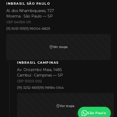
INBRASIL SÃO PAULO
Al. dos Nhambiquaras, 727
Moema · São Paulo — SP
CEP 04090-011
(11) 5051-1511
(11) 99004-6829
Ver mapa
INBRASIL CAMPINAS
Av. Orozimbo Maia, 1485
Cambuí · Campinas — SP
CEP 13023-002
(19) 3252-6651
(19) 98184-0144
Ver mapa
São Paulo