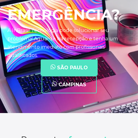
EMERGÊNCIA?
A InBrasil Tecnologia pode solucionar seu
problema! Aguarde na recepção e tenha um
atendimento imediato com profissionais
qualificados.
SÃO PAULO
CAMPINAS