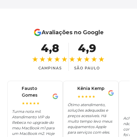
Avaliações no Google
4,8
4,9
★★★★★
★★★★★
CAMPINAS
SÃO PAULO
Fausto
Kênia Kemp
J
K
Gomes
C
F
★★★★★
J
O
★★★★★
Ótimo atendimento,
soluções adequadas e
★
Turma nota mil.
preços acessíveis. Há
Atendimento VIP da
Achei q
muito tempo levo meus
Rebeca no upgrade do
não ter
equipamentos Apple
meu MacBook m1 para
concert
para serviços com eles.
um MacBook m2. Hoje
foi mui