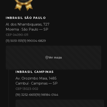
INBRASIL SÃO PAULO
Al. dos Nhambiquaras, 727
Moema · São Paulo — SP
CEP 04090-011
(11) 5051-1511
(11) 99004-6829
Ver mapa
INBRASIL CAMPINAS
Av. Orozimbo Maia, 1485
Cambuí · Campinas — SP
CEP 13023-002
(19) 3252-6651
(19) 98184-0144