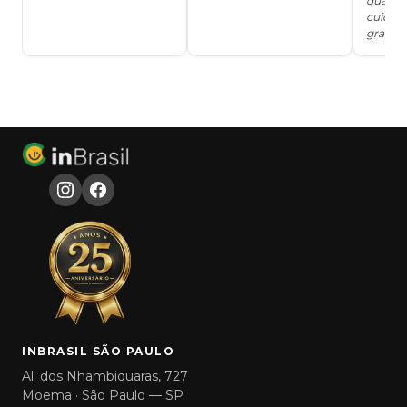
qualida
cuidad
grata!!!
INBRASIL SÃO PAULO
Al. dos Nhambiquaras, 727
Moema · São Paulo — SP