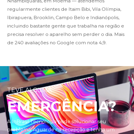
Nhambiquaras, em Moema — atendemos
regularmente clientes de Itaim Bibi, Vila Olímpia,
Ibirapuera, Brooklin, Campo Belo e Indianópolis,
incluindo bastante gente que trabalha na região e
precisa resolver o aparelho sem perder o dia. Mais
de 240 avaliações no Google com nota 4,9.
TEVE ALGUMA
EMERGÊNCIA?
A InBrasil Tecnologia pode solucionar seu
problema! Aguarde na recepção e tenha um