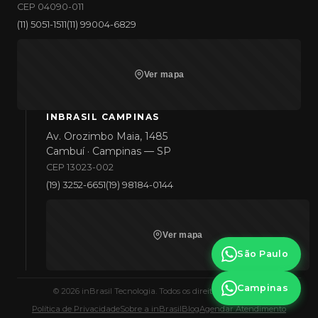
CEP 04090-011
(11) 5051-1511
(11) 99004-6829
Ver mapa
INBRASIL CAMPINAS
Av. Orozimbo Maia, 1485
Cambuí · Campinas — SP
CEP 13023-002
(19) 3252-6651
(19) 98184-0144
Ver mapa
São Paulo
Campinas
©
2026
inBrasil Tecnologia. Todos os direitos reservados.
Política de Privacidade
Sobre a inBrasil
Blog
Agendar Atendimento