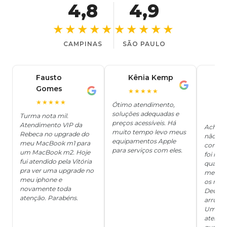
4,8
4,9
★★★★★
★★★★★
CAMPINAS
SÃO PAULO
Fausto
Kênia Kemp
J
K
Gomes
C
F
★★★★★
J
O
★★★★★
Ótimo atendimento,
soluções adequadas e
★
Turma nota mil.
preços acessíveis. Há
Atendimento VIP da
Achei q
muito tempo levo meus
Rebeca no upgrade do
não ter
equipamentos Apple
meu MacBook m1 para
concert
para serviços com eles.
um MacBook m2. Hoje
foi mui
fui atendido pela Vitória
quanto 
pra ver uma upgrade no
me deix
meu iphone e
os risc
novamente toda
Deus, d
atenção. Parabéns.
arrumar
Um ser
atendi