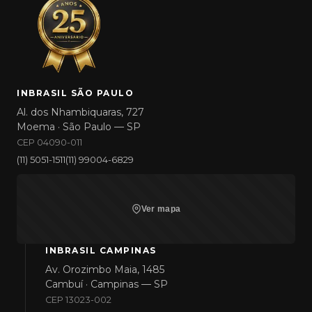
INBRASIL SÃO PAULO
Al. dos Nhambiquaras, 727
Moema · São Paulo — SP
CEP 04090-011
(11) 5051-1511
(11) 99004-6829
Ver mapa
INBRASIL CAMPINAS
Av. Orozimbo Maia, 1485
Cambuí · Campinas — SP
CEP 13023-002