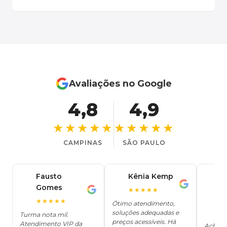
Avaliações no Google
4,8
4,9
★★★★★
★★★★★
CAMPINAS
SÃO PAULO
Fausto
Kênia Kemp
J
K
Gomes
C
F
★★★★★
J
O
★★★★★
Ótimo atendimento,
soluções adequadas e
★
Turma nota mil.
preços acessíveis. Há
Atendimento VIP da
Achei q