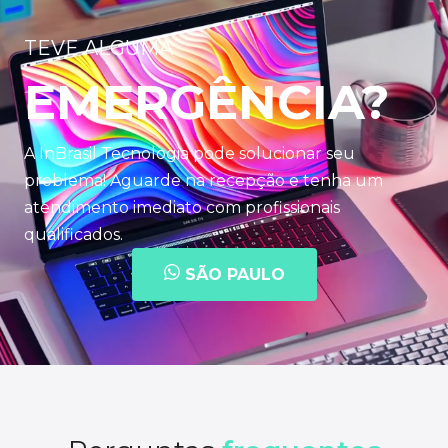
TEVE ALGUMA
EMERGÊNCIA?
A InBrasil Tecnologia pode solucionar seu
problema! Aguarde na recepção e tenha um
atendimento imediato com profissionais
qualificados.
SÃO PAULO