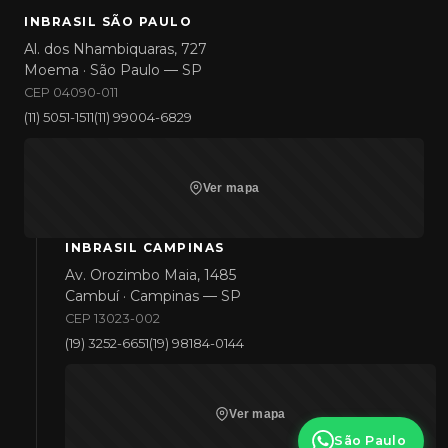
INBRASIL SÃO PAULO
Al. dos Nhambiquaras, 727
Moema · São Paulo — SP
CEP 04090-011
(11) 5051-1511
(11) 99004-6829
Ver mapa
INBRASIL CAMPINAS
Av. Orozimbo Maia, 1485
Cambuí · Campinas — SP
CEP 13023-002
(19) 3252-6651
(19) 98184-0144
Ver mapa
São Paulo