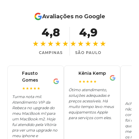
Avaliações no Google
4,8
4,9
★★★★★
★★★★★
CAMPINAS
SÃO PAULO
Fausto
Kênia Kemp
J
K
Gomes
C
F
★★★★★
J
O
★★★★★
Ótimo atendimento,
soluções adequadas e
★
Turma nota mil.
preços acessíveis. Há
Atendimento VIP da
Achei q
muito tempo levo meus
Rebeca no upgrade do
não ter
equipamentos Apple
meu MacBook m1 para
concert
para serviços com eles.
um MacBook m2. Hoje
foi mui
fui atendido pela Vitória
quanto 
pra ver uma upgrade no
me deix
meu iphone e
os risc