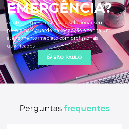
EMERGÊNCIA?
A InBrasil Tecnologia pode solucionar seu
problema! Aguarde na recepção e tenha um
atendimento imediato com profissionais
qualificados.
SÃO PAULO
Perguntas
frequentes