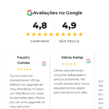
Avaliações no Google
4,8
4,9
★★★★★
★★★★★
CAMPINAS
SÃO PAULO
Fausto
Kênia Kemp
J
K
Gomes
C
F
★★★★★
J
O
★★★★★
Ótimo atendimento,
soluções adequadas e
★
Turma nota mil.
preços acessíveis. Há
Atendimento VIP da
Achei q
muito tempo levo meus
Rebeca no upgrade do
não ter
equipamentos Apple
meu MacBook m1 para
concert
para serviços com eles.
um MacBook m2. Hoje
foi mui
fui atendido pela Vitória
quanto 
pra ver uma upgrade no
me deix
meu iphone e
os risc