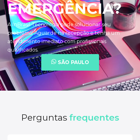
EMERGÊNCIA?
A InBrasil Tecnologia pode solucionar seu
problema! Aguarde na recepção e tenha um
atendimento imediato com profissionais
qualificados.
SÃO PAULO
Perguntas
frequentes