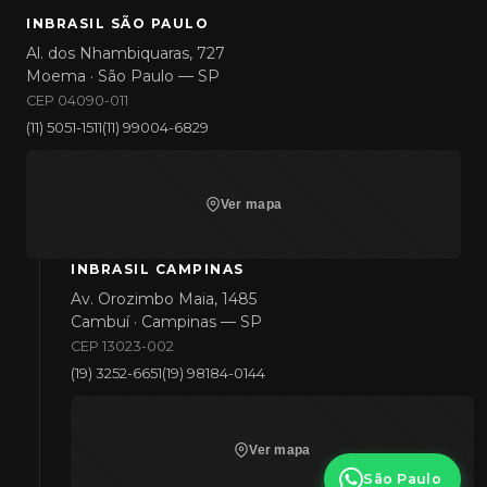
INBRASIL SÃO PAULO
Al. dos Nhambiquaras, 727
Moema · São Paulo — SP
CEP 04090-011
(11) 5051-1511
(11) 99004-6829
Ver mapa
INBRASIL CAMPINAS
Av. Orozimbo Maia, 1485
Cambuí · Campinas — SP
CEP 13023-002
(19) 3252-6651
(19) 98184-0144
Ver mapa
São Paulo