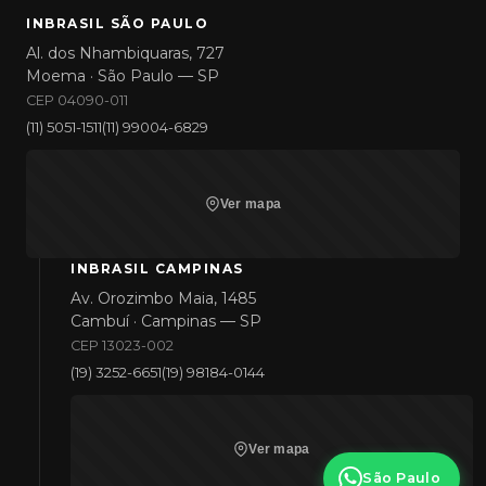
INBRASIL SÃO PAULO
Al. dos Nhambiquaras, 727
Moema · São Paulo — SP
CEP 04090-011
(11) 5051-1511
(11) 99004-6829
Ver mapa
INBRASIL CAMPINAS
Av. Orozimbo Maia, 1485
Cambuí · Campinas — SP
CEP 13023-002
(19) 3252-6651
(19) 98184-0144
Ver mapa
São Paulo