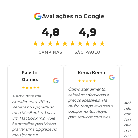
Avaliações no Google
4,8
4,9
★★★★★
★★★★★
CAMPINAS
SÃO PAULO
Fausto
Kênia Kemp
J
K
Gomes
C
F
★★★★★
J
O
★★★★★
Ótimo atendimento,
soluções adequadas e
★
Turma nota mil.
preços acessíveis. Há
Atendimento VIP da
Achei q
muito tempo levo meus
Rebeca no upgrade do
não ter
equipamentos Apple
meu MacBook m1 para
concert
para serviços com eles.
um MacBook m2. Hoje
foi mui
fui atendido pela Vitória
quanto 
pra ver uma upgrade no
me deix
meu iphone e
os risc