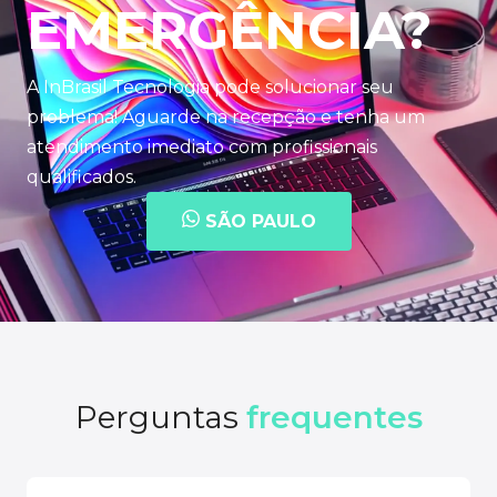
EMERGÊNCIA?
A InBrasil Tecnologia pode solucionar seu
problema! Aguarde na recepção e tenha um
atendimento imediato com profissionais
qualificados.
SÃO PAULO
Perguntas
frequentes