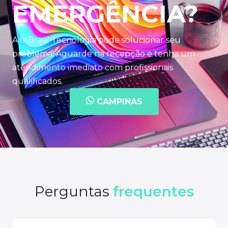
EMERGÊNCIA?
A InBrasil Tecnologia pode solucionar seu
problema! Aguarde na recepção e tenha um
atendimento imediato com profissionais
qualificados.
CAMPINAS
Perguntas
frequentes