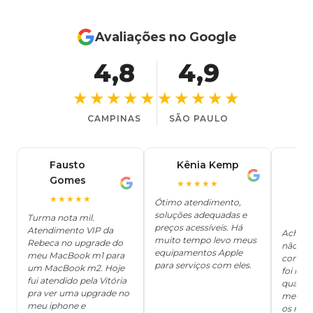
Avaliações no Google
4,8
4,9
★★★★★
★★★★★
CAMPINAS
SÃO PAULO
Fausto
Kênia Kemp
J
K
Gomes
C
F
★★★★★
J
O
★★★★★
Ótimo atendimento,
soluções adequadas e
★
Turma nota mil.
preços acessíveis. Há
Atendimento VIP da
Achei q
muito tempo levo meus
Rebeca no upgrade do
não ter
equipamentos Apple
meu MacBook m1 para
concert
para serviços com eles.
um MacBook m2. Hoje
foi mui
fui atendido pela Vitória
quanto 
pra ver uma upgrade no
me deix
meu iphone e
os risc