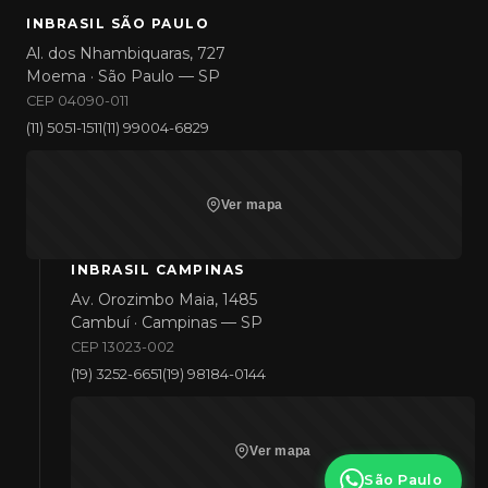
INBRASIL SÃO PAULO
Al. dos Nhambiquaras, 727
Moema · São Paulo — SP
CEP 04090-011
(11) 5051-1511
(11) 99004-6829
Ver mapa
INBRASIL CAMPINAS
Av. Orozimbo Maia, 1485
Cambuí · Campinas — SP
CEP 13023-002
(19) 3252-6651
(19) 98184-0144
Ver mapa
São Paulo