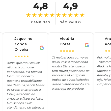
4,8
4,9
★★★★★
★★★★★
CAMPINAS
SÃO PAULO
Jaqueline
Victória
An
Conde
Dores
Ro
V
A
J
Oliveira
★★★★★
★★
★★★★★
Já realizei duas compras
Fui muit
na inBrasil e recomendo
Trocaram
Achei que meu celular
muito! São atenciosos,
iPad na 
não teria como ser
têm muita paciência e os
rapidez e 
concertado, e o técnico
produtos são originais.
Renata, p
foi muito honesto
Indico de olhos fechados
loja, foi
quanto a probabilidade,
desde o atendimento até
simpática
me deixou a par de todos
a entrega do produto.
os riscos, mas graças a
Deus, deu certo de
arrumar e ficou perfeito!
Um serviço e um
atendimento de extrema