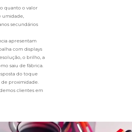
 quanto o valor
e umidade,
danos secundários
ência apresentam
rabalha com displays
solução, o brilho, a
o saiu de fábrica.
resposta do toque
s de proximidade.
ndemos clientes em