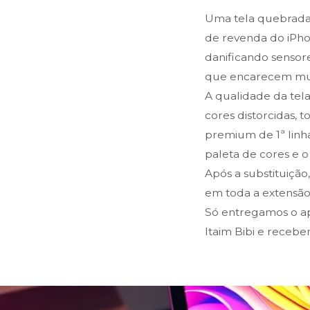
Uma tela quebrada
de revenda do iPho
danificando sensor
que encarecem mui
A qualidade da tel
cores distorcidas, t
premium de 1ª linha
paleta de cores e 
Após a substituição
em toda a extensão 
Só entregamos o ap
Itaim Bibi e receb