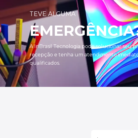
TEVE ALGUMA
EMERGÊNCIA
A InBrasil Tecnologia pode solucionar seu 
recepção e tenha um atendimento imediato 
qualificados.