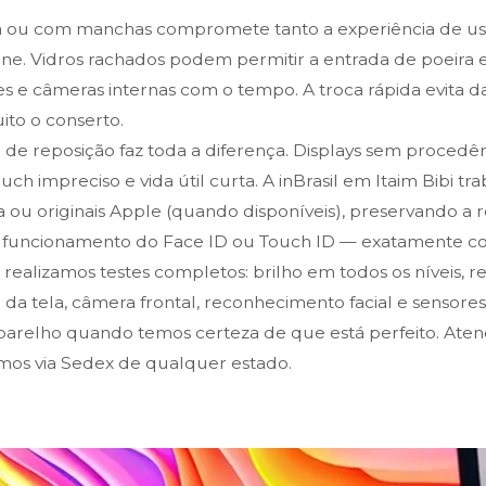
 ou com manchas compromete tanto a experiência de uso
ne. Vidros rachados podem permitir a entrada de poeira 
es e câmeras internas com o tempo. A troca rápida evita 
to o conserto.
a de reposição faz toda a diferença. Displays sem proced
ouch impreciso e vida útil curta. A inBrasil em Itaim Bibi t
 ou originais Apple (quando disponíveis), preservando a re
o funcionamento do Face ID ou Touch ID — exatamente com
, realizamos testes completos: brilho em todos os níveis, 
da tela, câmera frontal, reconhecimento facial e sensore
arelho quando temos certeza de que está perfeito. Ate
emos via Sedex de qualquer estado.