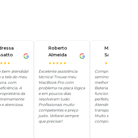
dressa
Roberto
Marina
ssatto
Almeida
Santos
R
M
★★★
★★★★★
★★★★★
o bem atendida!
Excelente assistência
Comprei um iPhone
 a tela do meu
técnica! Trouxe meu
seminovo aqui e ficou
hora, com
MacBook Pro com
melhor que novo.
eficiência. A
problema na placa lógica
Bateria 100%, tudo
roprietária da
e em poucos dias
funcionando
 extremamente
resolveram tudo.
perfeitamente.
 e atenciosa.
Profissionais muito
Atendimento
competentes e preço
transparente e honesto
justo. Voltarei sempre
Muito satisfeita com a
que precisar!
compra!