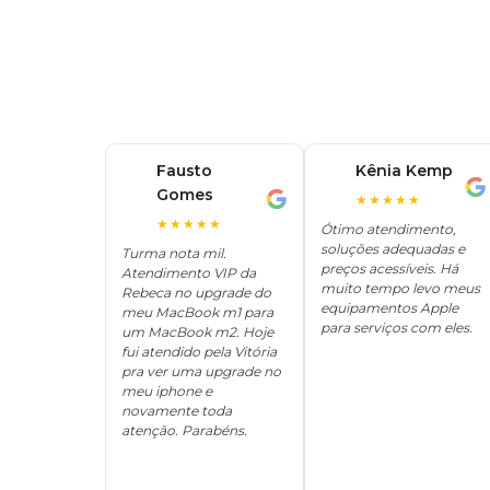
Fausto
Kênia Kemp
K
Gomes
F
★★★★★
★★★★★
Ótimo atendimento,
soluções adequadas e
Turma nota mil.
preços acessíveis. Há
Atendimento VIP da
muito tempo levo meus
Rebeca no upgrade do
equipamentos Apple
meu MacBook m1 para
para serviços com eles.
um MacBook m2. Hoje
fui atendido pela Vitória
pra ver uma upgrade no
meu iphone e
novamente toda
atenção. Parabéns.