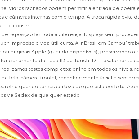
ne. Vidros rachados podem permitir a entrada de poeira 
es e câmeras internas com o tempo. A troca rápida evita 
to o conserto.
a de reposição faz toda a diferença. Displays sem proced
touch impreciso e vida útil curta. A inBrasil em Cambuí tra
 ou originais Apple (quando disponíveis), preservando a re
o funcionamento do Face ID ou Touch ID — exatamente com
, realizamos testes completos: brilho em todos os níveis, 
da tela, câmera frontal, reconhecimento facial e sensore
arelho quando temos certeza de que está perfeito. Ate
s via Sedex de qualquer estado.