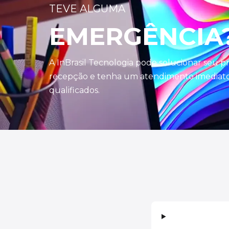
TEVE ALGUMA
EMERGÊNCIA
A InBrasil Tecnologia pode solucionar seu 
recepção e tenha um atendimento imediato 
qualificados.