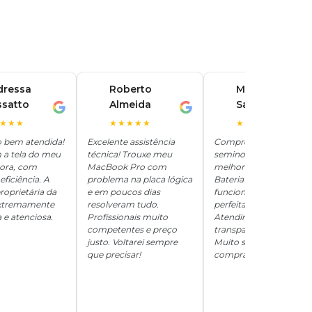
dressa
Roberto
Marina
ssatto
Almeida
Santos
R
M
★★★
★★★★★
★★★★★
o bem atendida!
Excelente assistência
Comprei um iPhone
 a tela do meu
técnica! Trouxe meu
seminovo aqui e ficou
hora, com
MacBook Pro com
melhor que novo.
eficiência. A
problema na placa lógica
Bateria 100%, tudo
roprietária da
e em poucos dias
funcionando
 extremamente
resolveram tudo.
perfeitamente.
 e atenciosa.
Profissionais muito
Atendimento
competentes e preço
transparente e honesto
justo. Voltarei sempre
Muito satisfeita com a
que precisar!
compra!