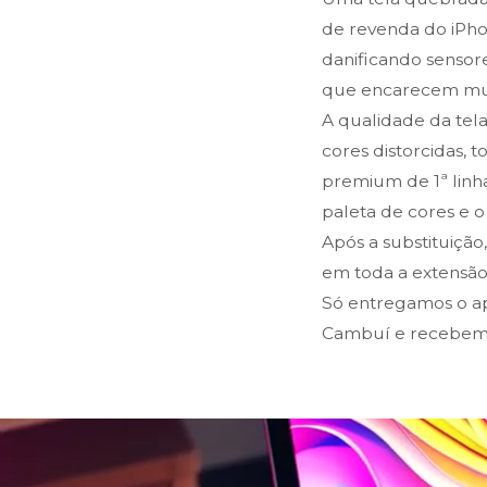
de revenda do iPho
danificando sensor
que encarecem mui
A qualidade da tel
cores distorcidas, 
premium de 1ª linha
paleta de cores e 
Após a substituição
em toda a extensão 
Só entregamos o ap
Cambuí e recebemo