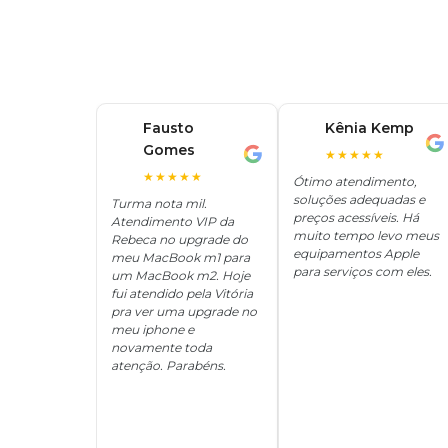
Fausto
Kênia Kemp
K
Gomes
F
★★★★★
★★★★★
Ótimo atendimento,
soluções adequadas e
Turma nota mil.
preços acessíveis. Há
Atendimento VIP da
muito tempo levo meus
Rebeca no upgrade do
equipamentos Apple
meu MacBook m1 para
para serviços com eles.
um MacBook m2. Hoje
fui atendido pela Vitória
pra ver uma upgrade no
meu iphone e
novamente toda
atenção. Parabéns.