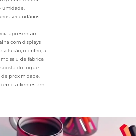
e umidade,
danos secundários
ência apresentam
balha com displays
solução, o brilho, a
o saiu de fábrica.
resposta do toque
s de proximidade.
ndemos clientes em