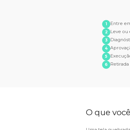
Entre e
Leve ou 
Diagnóst
Aprovaç
Execução
Retirada
O que você
Uma tela quebrada