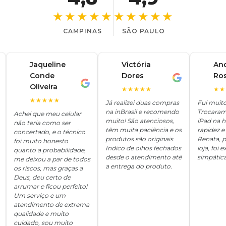
★★★★★
★★★★★
CAMPINAS
SÃO PAULO
Jaqueline
Victória
An
Conde
Dores
Ro
V
A
J
Oliveira
★★★★★
★★
★★★★★
Já realizei duas compras
Fui muit
na inBrasil e recomendo
Trocaram
Achei que meu celular
muito! São atenciosos,
iPad na 
não teria como ser
têm muita paciência e os
rapidez e 
concertado, e o técnico
produtos são originais.
Renata, p
foi muito honesto
Indico de olhos fechados
loja, foi
quanto a probabilidade,
desde o atendimento até
simpática
me deixou a par de todos
a entrega do produto.
os riscos, mas graças a
Deus, deu certo de
arrumar e ficou perfeito!
Um serviço e um
atendimento de extrema
qualidade e muito
cuidado, sou muito