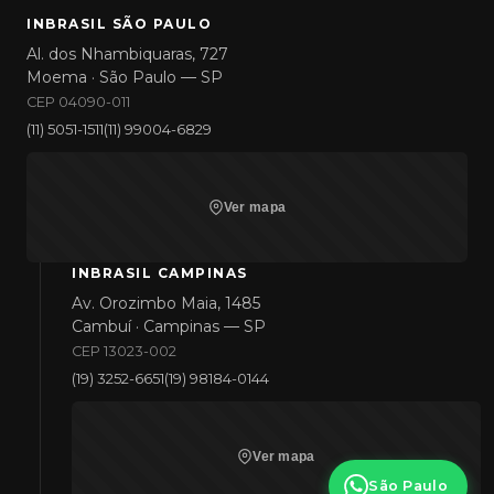
INBRASIL SÃO PAULO
Al. dos Nhambiquaras, 727
Moema · São Paulo — SP
CEP 04090-011
(11) 5051-1511
(11) 99004-6829
Ver mapa
INBRASIL CAMPINAS
Av. Orozimbo Maia, 1485
Cambuí · Campinas — SP
CEP 13023-002
(19) 3252-6651
(19) 98184-0144
Ver mapa
São Paulo