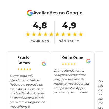
Avaliações no Google
4,8
4,9
★★★★★
★★★★★
CAMPINAS
SÃO PAULO
Fausto
Kênia Kemp
J
K
Gomes
C
F
★★★★★
J
O
★★★★★
Ótimo atendimento,
soluções adequadas e
★
Turma nota mil.
preços acessíveis. Há
Atendimento VIP da
Achei q
muito tempo levo meus
Rebeca no upgrade do
não ter
equipamentos Apple
meu MacBook m1 para
concert
para serviços com eles.
um MacBook m2. Hoje
foi mui
fui atendido pela Vitória
quanto 
pra ver uma upgrade no
me deix
meu iphone e
os risc