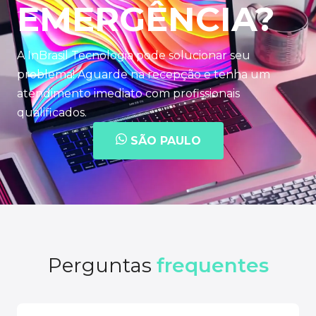
EMERGÊNCIA?
A InBrasil Tecnologia pode solucionar seu
problema! Aguarde na recepção e tenha um
atendimento imediato com profissionais
qualificados.
SÃO PAULO
Perguntas
frequentes