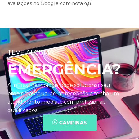
avaliações no Google com nota 4,8.
TEVE ALGUMA
EMERGÊNCIA?
A InBrasil Tecnologia pode solucionar seu
problema! Aguarde na recepção e tenha um
atendimento imediato com profissionais
qualificados.
CAMPINAS