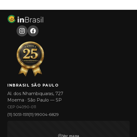
INBRASIL SÃO PAULO
Al. dos Nhambiquaras, 727
Moema · São Paulo — SP
CEP 04090-011
(11) 5051-1511
(11) 99004-6829
Ver mapa