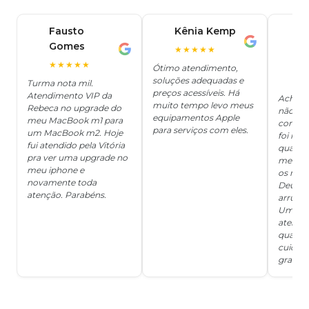
Fausto
Kênia Kemp
J
K
Gomes
C
F
★★★★★
J
O
★★★★★
Ótimo atendimento,
soluções adequadas e
★
Turma nota mil.
preços acessíveis. Há
Atendimento VIP da
Achei q
muito tempo levo meus
Rebeca no upgrade do
não ter
equipamentos Apple
meu MacBook m1 para
concert
para serviços com eles.
um MacBook m2. Hoje
foi mui
fui atendido pela Vitória
quanto 
pra ver uma upgrade no
me deix
meu iphone e
os risc
novamente toda
Deus, d
atenção. Parabéns.
arrumar
Um ser
atendi
qualida
cuidad
grata!!!