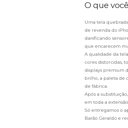
O que você
Uma tela quebrada
de revenda do iPho
danificando sensor
que encarecem mui
A qualidade da tel
cores distorcidas, 
displays premium de
brilho, a paleta d
de fábrica.
Após a substituição
em toda a extensão 
Só entregamos o ap
Barão Geraldo e re