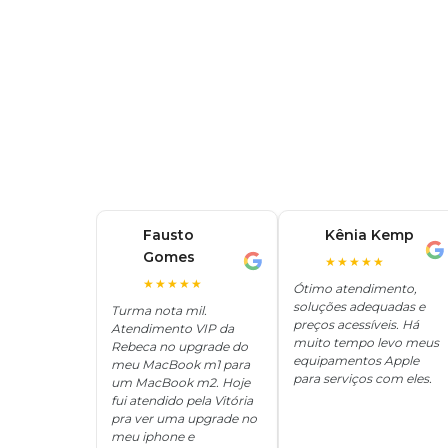
Fausto
Kênia Kemp
K
Gomes
F
★★★★★
★★★★★
Ótimo atendimento,
soluções adequadas e
Turma nota mil.
preços acessíveis. Há
Atendimento VIP da
muito tempo levo meus
Rebeca no upgrade do
equipamentos Apple
meu MacBook m1 para
para serviços com eles.
um MacBook m2. Hoje
fui atendido pela Vitória
pra ver uma upgrade no
meu iphone e