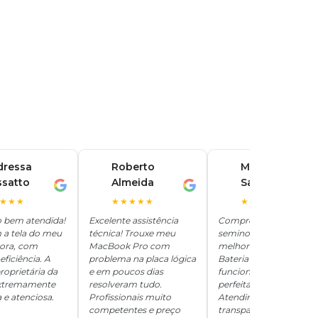
dressa
Roberto
Marina
ssatto
Almeida
Santos
R
M
★★★
★★★★★
★★★★★
o bem atendida!
Excelente assistência
Comprei um iPhone
 a tela do meu
técnica! Trouxe meu
seminovo aqui e ficou
hora, com
MacBook Pro com
melhor que novo.
eficiência. A
problema na placa lógica
Bateria 100%, tudo
roprietária da
e em poucos dias
funcionando
 extremamente
resolveram tudo.
perfeitamente.
 e atenciosa.
Profissionais muito
Atendimento
competentes e preço
transparente e honesto