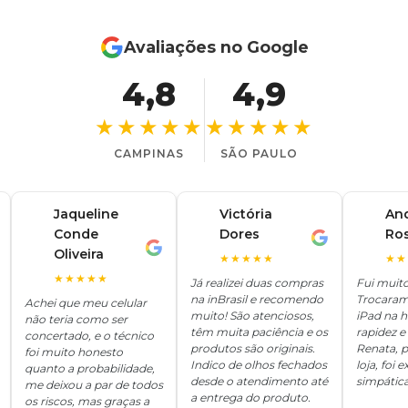
Avaliações no Google
4,8
4,9
★★★★★
★★★★★
CAMPINAS
SÃO PAULO
Jaqueline
Victória
An
Conde
Dores
Ro
V
A
J
Oliveira
★★★★★
★★
★★★★★
Já realizei duas compras
Fui muit
na inBrasil e recomendo
Trocaram
Achei que meu celular
muito! São atenciosos,
iPad na 
não teria como ser
têm muita paciência e os
rapidez e 
concertado, e o técnico
produtos são originais.
Renata, p
foi muito honesto
Indico de olhos fechados
loja, foi
quanto a probabilidade,
desde o atendimento até
simpática
me deixou a par de todos
a entrega do produto.
os riscos, mas graças a