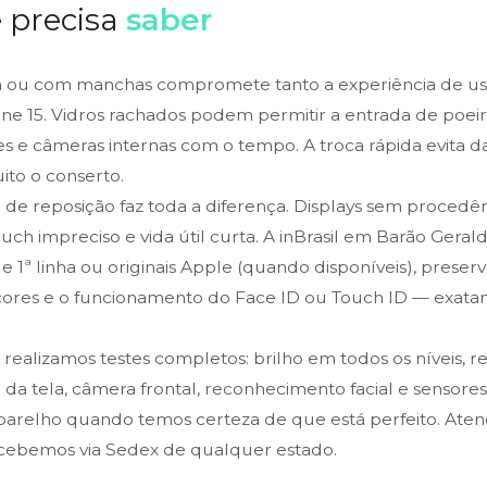
 precisa
saber
 ou com manchas compromete tanto a experiência de uso
ne 15. Vidros rachados podem permitir a entrada de poei
es e câmeras internas com o tempo. A troca rápida evita 
to o conserto.
a de reposição faz toda a diferença. Displays sem proced
touch impreciso e vida útil curta. A inBrasil em Barão Gera
 1ª linha ou originais Apple (quando disponíveis), preser
e cores e o funcionamento do Face ID ou Touch ID — exat
, realizamos testes completos: brilho em todos os níveis, 
da tela, câmera frontal, reconhecimento facial e sensore
arelho quando temos certeza de que está perfeito. Ate
cebemos via Sedex de qualquer estado.