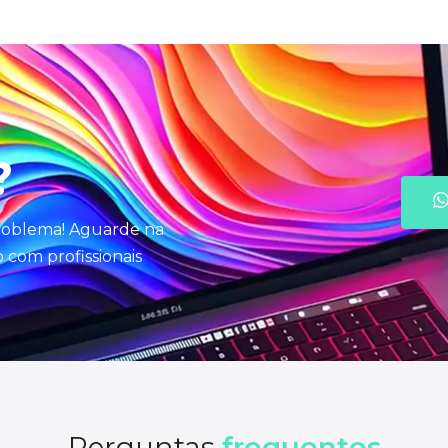
?
problema! Aguarde na
com profissionais
Perguntas
frequentes