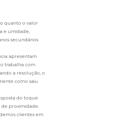
 quanto o valor
ra e umidade,
danos secundários
ência apresentam
ldo trabalha com
vando a resolução, o
amente como saiu
resposta do toque
s de proximidade.
ndemos clientes em