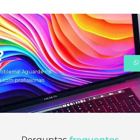
?
problema! Aguarde na
com profissionais
Perguntas
frequentes