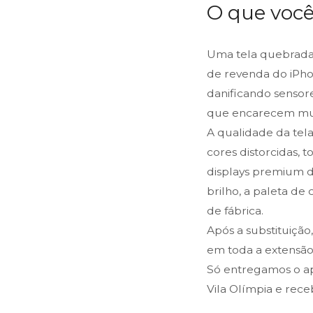
O que você
Uma tela quebrada
de revenda do iPho
danificando sensor
que encarecem mui
A qualidade da tel
cores distorcidas, t
displays premium de
brilho, a paleta d
de fábrica.
Após a substituição
em toda a extensão 
Só entregamos o ap
Vila Olímpia e rec