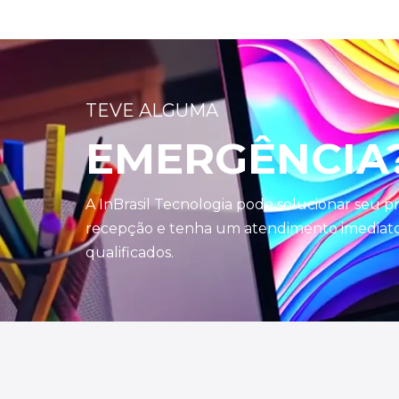
TEVE ALGUMA
EMERGÊNCIA
A InBrasil Tecnologia pode solucionar seu 
recepção e tenha um atendimento imediato 
qualificados.