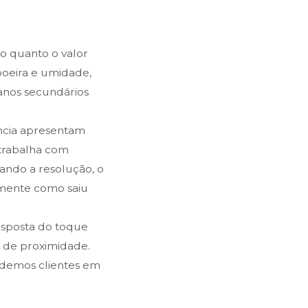
 quanto o valor
poeira e umidade,
danos secundários
ência apresentam
a trabalha com
vando a resolução, o
amente como saiu
resposta do toque
s de proximidade.
ndemos clientes em