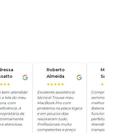
dressa
Roberto
Marina
ssatto
Almeida
Santos
R
M
★★★
★★★★★
★★★★★
o bem atendida!
Excelente assistência
Comprei um iPhone
 a tela do meu
técnica! Trouxe meu
seminovo aqui e ficou
hora, com
MacBook Pro com
melhor que novo.
eficiência. A
problema na placa lógica
Bateria 100%, tudo
roprietária da
e em poucos dias
funcionando
 extremamente
resolveram tudo.
perfeitamente.
 e atenciosa.
Profissionais muito
Atendimento
competentes e preço
transparente e honesto