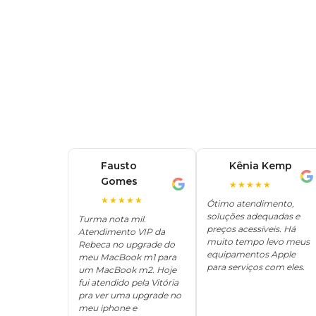
Fausto
Kênia Kemp
K
Gomes
F
★★★★★
★★★★★
Ótimo atendimento,
soluções adequadas e
Turma nota mil.
preços acessíveis. Há
Atendimento VIP da
muito tempo levo meus
Rebeca no upgrade do
equipamentos Apple
meu MacBook m1 para
para serviços com eles.
um MacBook m2. Hoje
fui atendido pela Vitória
pra ver uma upgrade no
meu iphone e