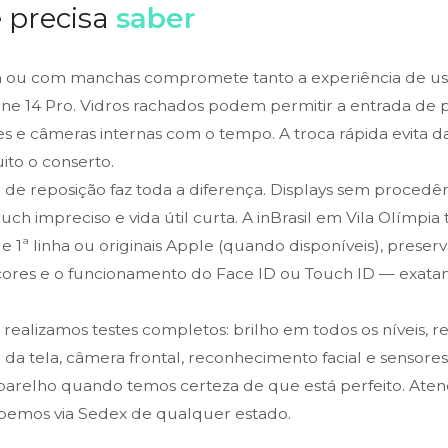
 precisa
saber
 ou com manchas compromete tanto a experiência de uso
ne 14 Pro. Vidros rachados podem permitir a entrada de 
es e câmeras internas com o tempo. A troca rápida evita 
to o conserto.
a de reposição faz toda a diferença. Displays sem proced
ouch impreciso e vida útil curta. A inBrasil em Vila Olímpi
 1ª linha ou originais Apple (quando disponíveis), preser
e cores e o funcionamento do Face ID ou Touch ID — exat
, realizamos testes completos: brilho em todos os níveis, 
da tela, câmera frontal, reconhecimento facial e sensore
arelho quando temos certeza de que está perfeito. Ate
ebemos via Sedex de qualquer estado.