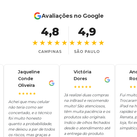
Avaliações no Google
4,8
4,9
★★★★★
★★★★★
CAMPINAS
SÃO PAULO
Jaqueline
Victória
An
Conde
Dores
Ro
V
A
J
Oliveira
★★★★★
★★
★★★★★
Já realizei duas compras
Fui muit
na inBrasil e recomendo
Trocaram
Achei que meu celular
muito! São atenciosos,
iPad na 
não teria como ser
têm muita paciência e os
rapidez e 
concertado, e o técnico
produtos são originais.
Renata, p
foi muito honesto
Indico de olhos fechados
loja, foi
quanto a probabilidade,
desde o atendimento até
simpática
me deixou a par de todos
a entrega do produto.
os riscos, mas graças a