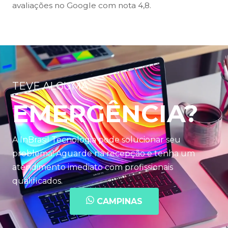
avaliações no Google com nota 4,8.
TEVE ALGUMA
EMERGÊNCIA?
A InBrasil Tecnologia pode solucionar seu
problema! Aguarde na recepção e tenha um
atendimento imediato com profissionais
qualificados.
CAMPINAS