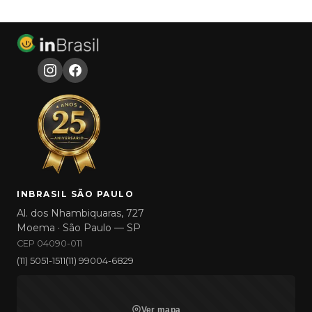
INBRASIL SÃO PAULO
Al. dos Nhambiquaras, 727
Moema · São Paulo — SP
CEP 04090-011
(11) 5051-1511
(11) 99004-6829
Ver mapa