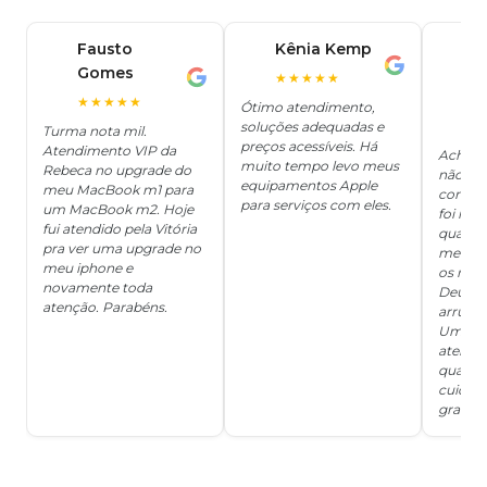
Fausto
Kênia Kemp
J
K
Gomes
C
F
★★★★★
J
O
★★★★★
Ótimo atendimento,
soluções adequadas e
★
Turma nota mil.
preços acessíveis. Há
Atendimento VIP da
Achei q
muito tempo levo meus
Rebeca no upgrade do
não ter
equipamentos Apple
meu MacBook m1 para
concert
para serviços com eles.
um MacBook m2. Hoje
foi mui
fui atendido pela Vitória
quanto 
pra ver uma upgrade no
me deix
meu iphone e
os risc
novamente toda
Deus, d
atenção. Parabéns.
arrumar
Um ser
atendi
qualida
cuidad
grata!!!