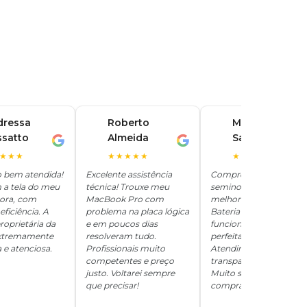
dressa
Roberto
Marina
ssatto
Almeida
Santos
R
M
★★★
★★★★★
★★★★★
o bem atendida!
Excelente assistência
Comprei um iPhone
 a tela do meu
técnica! Trouxe meu
seminovo aqui e ficou
hora, com
MacBook Pro com
melhor que novo.
eficiência. A
problema na placa lógica
Bateria 100%, tudo
roprietária da
e em poucos dias
funcionando
 extremamente
resolveram tudo.
perfeitamente.
 e atenciosa.
Profissionais muito
Atendimento
competentes e preço
transparente e honesto
justo. Voltarei sempre
Muito satisfeita com a
que precisar!
compra!