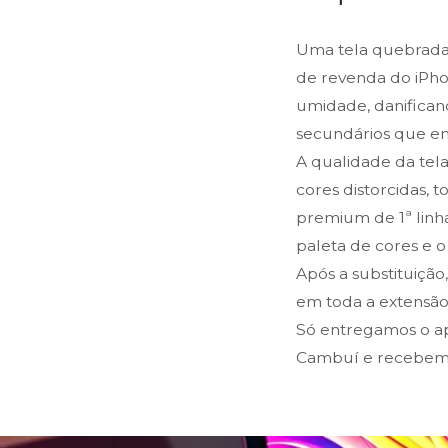
Uma tela quebrada
de revenda do iPho
umidade, danifican
secundários que e
A qualidade da tel
cores distorcidas, 
premium de 1ª linha
paleta de cores e 
Após a substituição
em toda a extensão 
Só entregamos o ap
Cambuí e recebemo