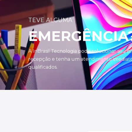
TEVE ALGUMA
EMERGÊNCIA
A InBrasil Tecnologia pode solucionar seu 
recepção e tenha um atendimento imediato 
qualificados.