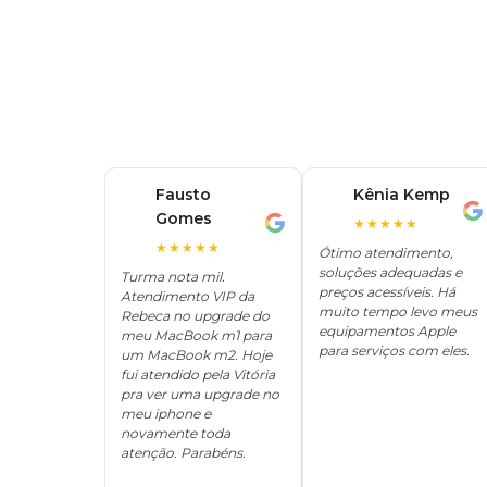
Fausto
Kênia Kemp
K
Gomes
F
★★★★★
★★★★★
Ótimo atendimento,
soluções adequadas e
Turma nota mil.
preços acessíveis. Há
Atendimento VIP da
muito tempo levo meus
Rebeca no upgrade do
equipamentos Apple
meu MacBook m1 para
para serviços com eles.
um MacBook m2. Hoje
fui atendido pela Vitória
pra ver uma upgrade no
meu iphone e
novamente toda
atenção. Parabéns.