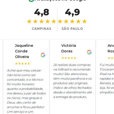
4,8
4,9
★★★★★
★★★★★
CAMPINAS
SÃO PAULO
Jaqueline
Victória
An
Conde
Dores
Ro
V
A
J
Oliveira
★★★★★
★★
★★★★★
Já realizei duas compras
Fui muit
na inBrasil e recomendo
Trocaram
Achei que meu celular
muito! São atenciosos,
iPad na 
não teria como ser
têm muita paciência e os
rapidez e 
concertado, e o técnico
produtos são originais.
Renata, p
foi muito honesto
Indico de olhos fechados
loja, foi
quanto a probabilidade,
desde o atendimento até
simpática
me deixou a par de todos
a entrega do produto.
os riscos, mas graças a
Deus, deu certo de
arrumar e ficou perfeito!
Um serviço e um