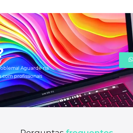
?
problema! Aguarde na
com profissionais
Perguntas
frequentes