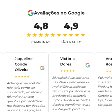
Avaliações no Google
4,8
4,9
★★★★★
★★★★★
CAMPINAS
SÃO PAULO
Jaqueline
Victória
An
Conde
Dores
Ro
V
A
J
Oliveira
★★★★★
★★
★★★★★
Já realizei duas compras
Fui muit
na inBrasil e recomendo
Trocaram
Achei que meu celular
muito! São atenciosos,
iPad na 
não teria como ser
têm muita paciência e os
rapidez e 
concertado, e o técnico
produtos são originais.
Renata, p
foi muito honesto
Indico de olhos fechados
loja, foi
quanto a probabilidade,
desde o atendimento até
simpática
me deixou a par de todos
a entrega do produto.
os riscos, mas graças a