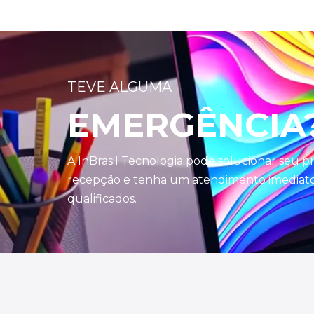
TEVE ALGUMA
EMERGÊNCIA
A InBrasil Tecnologia pode solucionar seu 
recepção e tenha um atendimento imediato 
qualificados.