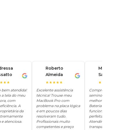
dressa
Roberto
Marina
ssatto
Almeida
Santos
R
M
★★★
★★★★★
★★★★★
o bem atendida!
Excelente assistência
Comprei um iPhone
 a tela do meu
técnica! Trouxe meu
seminovo aqui e ficou
hora, com
MacBook Pro com
melhor que novo.
eficiência. A
problema na placa lógica
Bateria 100%, tudo
roprietária da
e em poucos dias
funcionando
 extremamente
resolveram tudo.
perfeitamente.
 e atenciosa.
Profissionais muito
Atendimento
competentes e preço
transparente e honesto