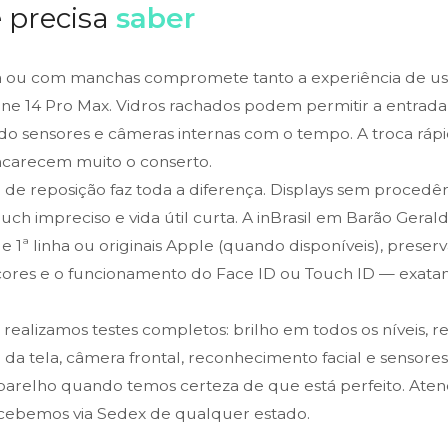
 precisa
saber
 ou com manchas compromete tanto a experiência de uso
ne 14 Pro Max. Vidros rachados podem permitir a entrada
do sensores e câmeras internas com o tempo. A troca rápi
ncarecem muito o conserto.
a de reposição faz toda a diferença. Displays sem proced
touch impreciso e vida útil curta. A inBrasil em Barão Gera
 1ª linha ou originais Apple (quando disponíveis), preser
e cores e o funcionamento do Face ID ou Touch ID — exat
, realizamos testes completos: brilho em todos os níveis, 
da tela, câmera frontal, reconhecimento facial e sensore
arelho quando temos certeza de que está perfeito. Ate
cebemos via Sedex de qualquer estado.