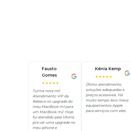
Fausto
Kênia Kemp
K
Gomes
F
★★★★★
★★★★★
Ótimo atendimento,
soluções adequadas e
Turma nota mil.
preços acessíveis. Há
Atendimento VIP da
muito tempo levo meus
Rebeca no upgrade do
equipamentos Apple
meu MacBook m1 para
para serviços com eles.
um MacBook m2. Hoje
fui atendido pela Vitória
pra ver uma upgrade no
meu iphone e