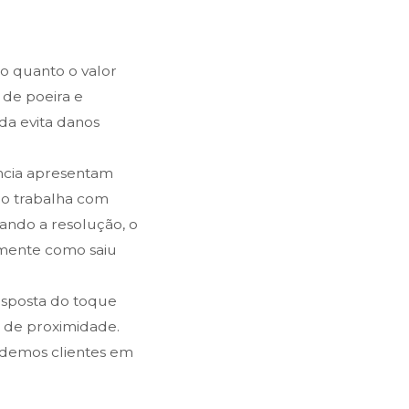
 quanto o valor
 de poeira e
da evita danos
ência apresentam
ldo trabalha com
vando a resolução, o
amente como saiu
resposta do toque
s de proximidade.
ndemos clientes em