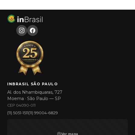
INBRASIL SÃO PAULO
Al. dos Nhambiquaras, 727
Moema · São Paulo — SP
CEP 04090-011
(11) 5051-1511
(11) 99004-6829
Ver mapa