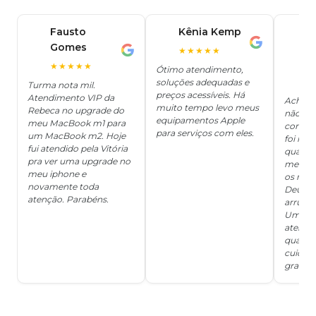
Fausto
Kênia Kemp
J
K
Gomes
C
F
★★★★★
J
O
★★★★★
Ótimo atendimento,
soluções adequadas e
★
Turma nota mil.
preços acessíveis. Há
Atendimento VIP da
Achei q
muito tempo levo meus
Rebeca no upgrade do
não ter
equipamentos Apple
meu MacBook m1 para
concert
para serviços com eles.
um MacBook m2. Hoje
foi mui
fui atendido pela Vitória
quanto 
pra ver uma upgrade no
me deix
meu iphone e
os risc
novamente toda
Deus, d
atenção. Parabéns.
arrumar
Um ser
atendi
qualida
cuidad
grata!!!