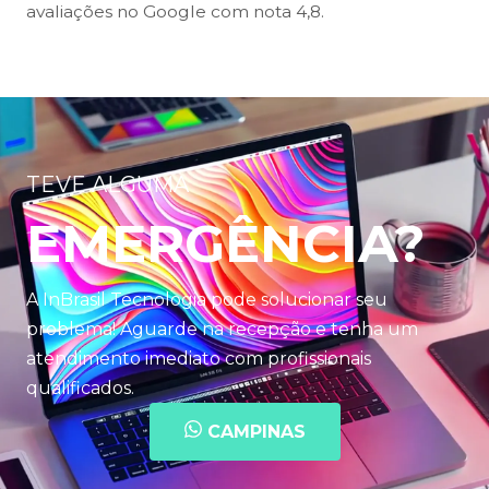
avaliações no Google com nota 4,8.
TEVE ALGUMA
EMERGÊNCIA?
A InBrasil Tecnologia pode solucionar seu
problema! Aguarde na recepção e tenha um
atendimento imediato com profissionais
qualificados.
CAMPINAS