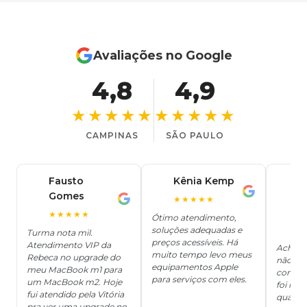
Avaliações no Google
4,8
4,9
★★★★★
★★★★★
CAMPINAS
SÃO PAULO
Fausto
Kênia Kemp
J
K
Gomes
C
F
★★★★★
J
O
★★★★★
Ótimo atendimento,
soluções adequadas e
★
Turma nota mil.
preços acessíveis. Há
Atendimento VIP da
Achei q
muito tempo levo meus
Rebeca no upgrade do
não ter
equipamentos Apple
meu MacBook m1 para
concert
para serviços com eles.
um MacBook m2. Hoje
foi mui
fui atendido pela Vitória
quanto 
pra ver uma upgrade no