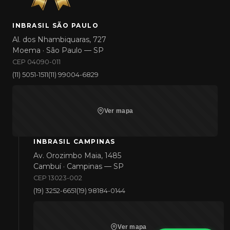
INBRASIL SÃO PAULO
Al. dos Nhambiquaras, 727
Moema · São Paulo — SP
CEP 04090-011
(11) 5051-1511
(11) 99004-6829
Ver mapa
INBRASIL CAMPINAS
Av. Orozimbo Maia, 1485
Cambuí · Campinas — SP
CEP 13023-002
(19) 3252-6651
(19) 98184-0144
Ver mapa