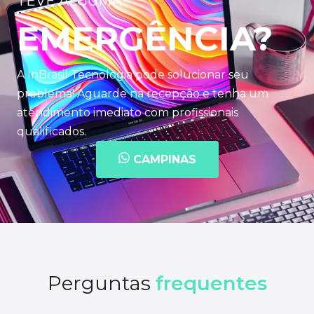
TEVE ALGUMA
EMERGÊNCIA?
A InBrasil Tecnologia pode solucionar seu
problema! Aguarde na recepção e tenha um
atendimento imediato com profissionais
qualificados.
CAMPINAS
Perguntas
frequentes