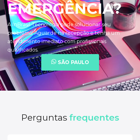
EMERGÊNCIA?
A InBrasil Tecnologia pode solucionar seu
problema! Aguarde na recepção e tenha um
atendimento imediato com profissionais
qualificados.
SÃO PAULO
Perguntas
frequentes