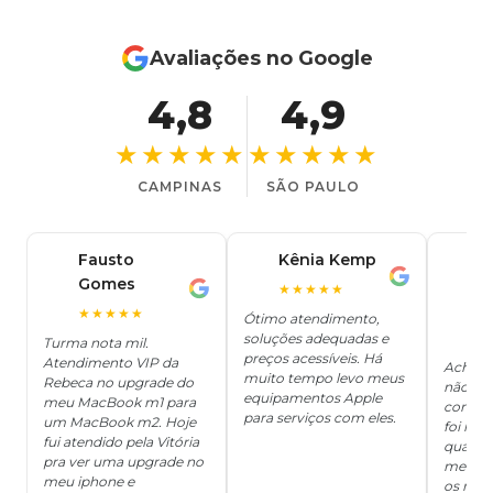
Avaliações no Google
4,8
4,9
★★★★★
★★★★★
CAMPINAS
SÃO PAULO
Fausto
Kênia Kemp
J
K
Gomes
C
F
★★★★★
J
O
★★★★★
Ótimo atendimento,
soluções adequadas e
★
Turma nota mil.
preços acessíveis. Há
Atendimento VIP da
Achei q
muito tempo levo meus
Rebeca no upgrade do
não ter
equipamentos Apple
meu MacBook m1 para
concert
para serviços com eles.
um MacBook m2. Hoje
foi mui
fui atendido pela Vitória
quanto 
pra ver uma upgrade no
me deix
meu iphone e
os risc