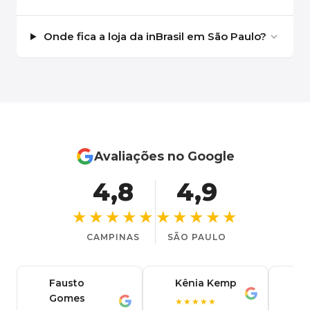
Onde fica a loja da inBrasil em São Paulo?
Avaliações no Google
4,8
4,9
★★★★★
★★★★★
CAMPINAS
SÃO PAULO
Fausto
Kênia Kemp
J
K
Gomes
C
F
★★★★★
J