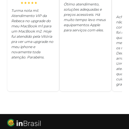
O
★★★★★
Ótimo atendimento,
soluções adequadas e
★
Turma nota mil.
preços acessíveis. Há
Atendimento VIP da
Achei q
muito tempo levo meus
Rebeca no upgrade do
não ter
equipamentos Apple
meu MacBook m1 para
concert
para serviços com eles.
um MacBook m2. Hoje
foi mui
fui atendido pela Vitória
quanto 
pra ver uma upgrade no
me deix
meu iphone e
os risc
novamente toda
Deus, d
atenção. Parabéns.
arrumar
Um ser
atendi
qualida
cuidad
grata!!!