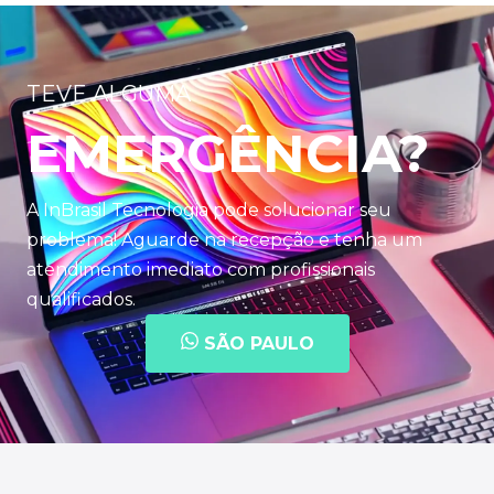
TEVE ALGUMA
EMERGÊNCIA?
A InBrasil Tecnologia pode solucionar seu
problema! Aguarde na recepção e tenha um
atendimento imediato com profissionais
qualificados.
SÃO PAULO