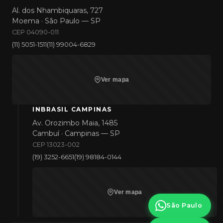
Al. dos Nhambiquaras, 727
Moema · São Paulo — SP
CEP 04090-011
(11) 5051-1511
(11) 99004-6829
Ver mapa
INBRASIL CAMPINAS
Av. Orozimbo Maia, 1485
Cambuí · Campinas — SP
CEP 13023-002
(19) 3252-6651
(19) 98184-0144
Ver mapa
São Paulo