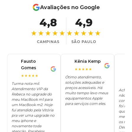
Avaliações no Google
4,8
4,9
★★★★★
★★★★★
CAMPINAS
SÃO PAULO
Fausto
Kênia Kemp
J
K
Gomes
C
F
★★★★★
J
O
★★★★★
Ótimo atendimento,
soluções adequadas e
★
Turma nota mil.
preços acessíveis. Há
Atendimento VIP da
Achei q
muito tempo levo meus
Rebeca no upgrade do
não ter
equipamentos Apple
meu MacBook m1 para
concert
para serviços com eles.
um MacBook m2. Hoje
foi mui
fui atendido pela Vitória
quanto 
pra ver uma upgrade no
me deix
meu iphone e
os risc
novamente toda
Deus, d
atenção. Parabéns.