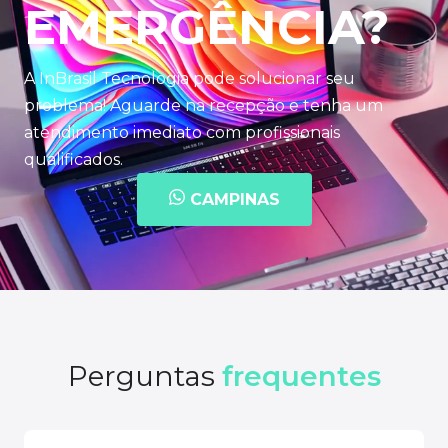
EMERGÊNCIA?
A InBrasil Tecnologia pode solucionar seu
problema! Aguarde na recepção e tenha um
atendimento imediato com profissionais
qualificados.
CAMPINAS
Perguntas
frequentes