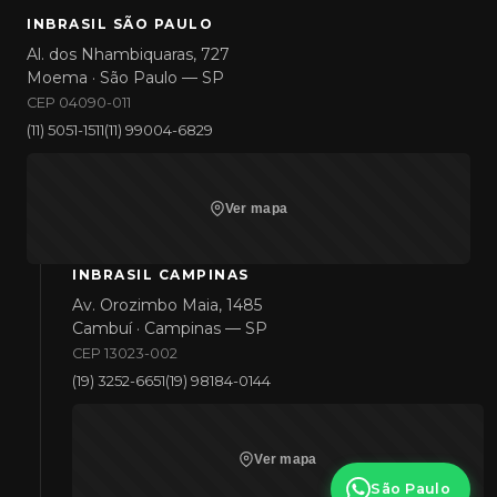
INBRASIL SÃO PAULO
Al. dos Nhambiquaras, 727
Moema · São Paulo — SP
CEP 04090-011
(11) 5051-1511
(11) 99004-6829
Ver mapa
INBRASIL CAMPINAS
Av. Orozimbo Maia, 1485
Cambuí · Campinas — SP
CEP 13023-002
(19) 3252-6651
(19) 98184-0144
Ver mapa
São Paulo