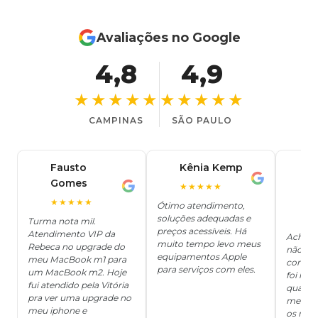
Avaliações no Google
4,8
4,9
★★★★★
★★★★★
CAMPINAS
SÃO PAULO
Fausto
Kênia Kemp
J
K
Gomes
C
F
★★★★★
J
O
★★★★★
Ótimo atendimento,
soluções adequadas e
★
Turma nota mil.
preços acessíveis. Há
Atendimento VIP da
Achei q
muito tempo levo meus
Rebeca no upgrade do
não ter
equipamentos Apple
meu MacBook m1 para
concert
para serviços com eles.
um MacBook m2. Hoje
foi mui
fui atendido pela Vitória
quanto 
pra ver uma upgrade no
me deix
meu iphone e
os risc