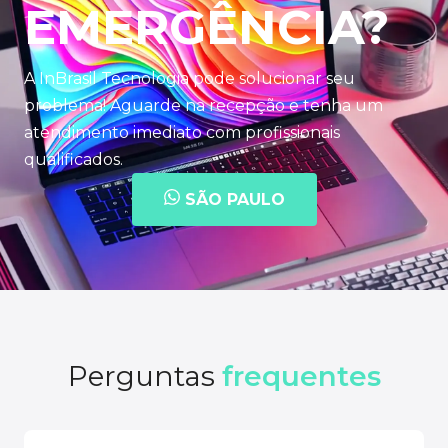
EMERGÊNCIA?
A InBrasil Tecnologia pode solucionar seu
problema! Aguarde na recepção e tenha um
atendimento imediato com profissionais
qualificados.
SÃO PAULO
Perguntas
frequentes