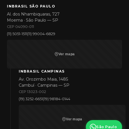
INBRASIL SÃO PAULO
Al. dos Nhambiquaras, 727
Moema · São Paulo — SP
CEP 04090-011
(11) 5051-1511
(11) 99004-6829
Ver mapa
INBRASIL CAMPINAS
Av. Orozimbo Maia, 1485
Cambuí · Campinas — SP
CEP 13023-002
(19) 3252-6651
(19) 98184-0144
Ver mapa
São Paulo