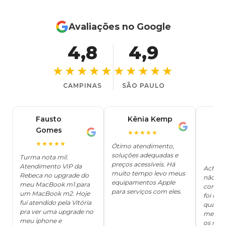
Avaliações no Google
4,8
4,9
★★★★★
★★★★★
CAMPINAS
SÃO PAULO
Fausto
Kênia Kemp
J
K
Gomes
C
F
★★★★★
J
O
★★★★★
Ótimo atendimento,
soluções adequadas e
★
Turma nota mil.
preços acessíveis. Há
Atendimento VIP da
Achei q
muito tempo levo meus
Rebeca no upgrade do
não ter
equipamentos Apple
meu MacBook m1 para
concert
para serviços com eles.
um MacBook m2. Hoje
foi mui
fui atendido pela Vitória
quanto 
pra ver uma upgrade no
me deix
meu iphone e
os risc