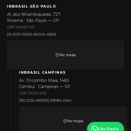
INBRASIL SÃO PAULO
Al. dos Nhambiquaras, 727
Moema · São Paulo — SP
CEP 04090-011
(11) 5051-1511
(11) 99004-6829
Ver mapa
INBRASIL CAMPINAS
Av. Orozimbo Maia, 1485
Cambuí · Campinas — SP
CEP 13023-002
(19) 3252-6651
(19) 98184-0144
Ver mapa
São Paulo