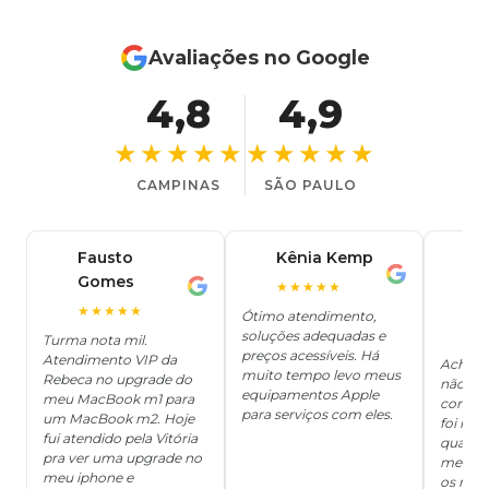
Avaliações no Google
4,8
4,9
★★★★★
★★★★★
CAMPINAS
SÃO PAULO
Fausto
Kênia Kemp
J
K
Gomes
C
F
★★★★★
J
O
★★★★★
Ótimo atendimento,
soluções adequadas e
★
Turma nota mil.
preços acessíveis. Há
Atendimento VIP da
Achei q
muito tempo levo meus
Rebeca no upgrade do
não ter
equipamentos Apple
meu MacBook m1 para
concert
para serviços com eles.
um MacBook m2. Hoje
foi mui
fui atendido pela Vitória
quanto 
pra ver uma upgrade no
me deix
meu iphone e
os risc