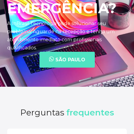
EMERGÊNCIA?
A InBrasil Tecnologia pode solucionar seu
problema! Aguarde na recepção e tenha um
atendimento imediato com profissionais
qualificados.
SÃO PAULO
Perguntas
frequentes