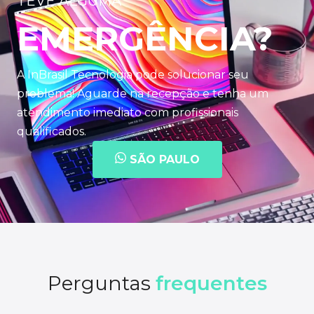
TEVE ALGUMA
EMERGÊNCIA?
A InBrasil Tecnologia pode solucionar seu
problema! Aguarde na recepção e tenha um
atendimento imediato com profissionais
qualificados.
SÃO PAULO
Perguntas
frequentes