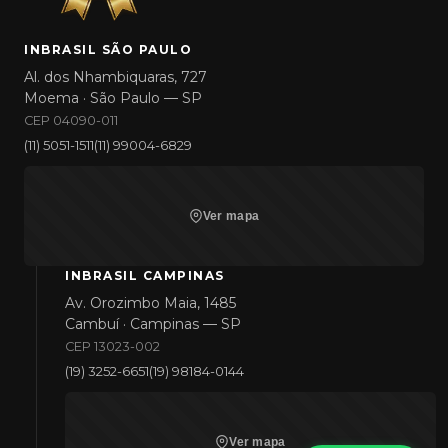
INBRASIL SÃO PAULO
Al. dos Nhambiquaras, 727
Moema · São Paulo — SP
CEP 04090-011
(11) 5051-1511
(11) 99004-6829
Ver mapa
INBRASIL CAMPINAS
Av. Orozimbo Maia, 1485
Cambuí · Campinas — SP
CEP 13023-002
(19) 3252-6651
(19) 98184-0144
Ver mapa