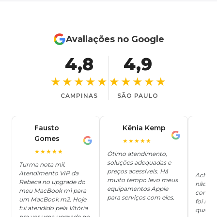
Avaliações no Google
4,8
4,9
★★★★★
★★★★★
CAMPINAS
SÃO PAULO
Fausto
Kênia Kemp
J
K
Gomes
C
F
★★★★★
J
O
★★★★★
Ótimo atendimento,
soluções adequadas e
★
Turma nota mil.
preços acessíveis. Há
Atendimento VIP da
Achei q
muito tempo levo meus
Rebeca no upgrade do
não ter
equipamentos Apple
meu MacBook m1 para
concert
para serviços com eles.
um MacBook m2. Hoje
foi mui
fui atendido pela Vitória
quanto 
pra ver uma upgrade no