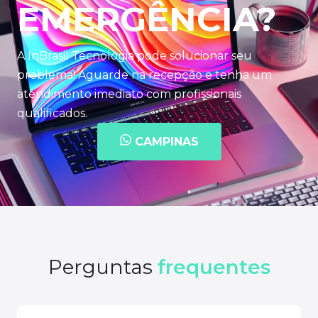
EMERGÊNCIA?
A InBrasil Tecnologia pode solucionar seu
problema! Aguarde na recepção e tenha um
atendimento imediato com profissionais
qualificados.
CAMPINAS
Perguntas
frequentes