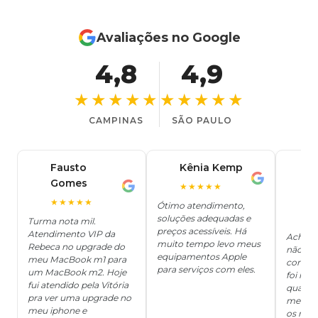
Avaliações no Google
4,8
4,9
★★★★★
★★★★★
CAMPINAS
SÃO PAULO
Fausto
Kênia Kemp
J
K
Gomes
C
F
★★★★★
J
O
★★★★★
Ótimo atendimento,
soluções adequadas e
★
Turma nota mil.
preços acessíveis. Há
Atendimento VIP da
Achei q
muito tempo levo meus
Rebeca no upgrade do
não ter
equipamentos Apple
meu MacBook m1 para
concert
para serviços com eles.
um MacBook m2. Hoje
foi mui
fui atendido pela Vitória
quanto 
pra ver uma upgrade no
me deix
meu iphone e
os risc