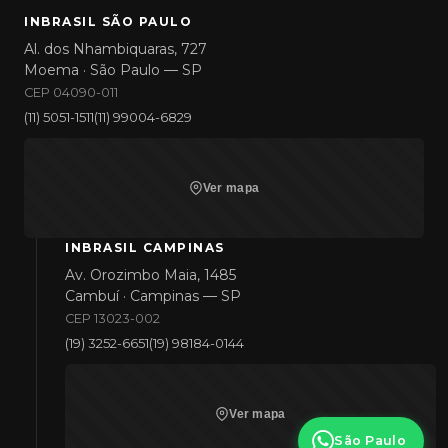
INBRASIL SÃO PAULO
Al. dos Nhambiquaras, 727
Moema · São Paulo — SP
CEP 04090-011
(11) 5051-1511
(11) 99004-6829
Ver mapa
INBRASIL CAMPINAS
Av. Orozimbo Maia, 1485
Cambuí · Campinas — SP
CEP 13023-002
(19) 3252-6651
(19) 98184-0144
Ver mapa
São Paulo