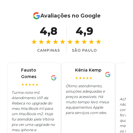
Avaliações no Google
4,8
4,9
★★★★★
★★★★★
CAMPINAS
SÃO PAULO
Fausto
Kênia Kemp
J
K
Gomes
C
F
★★★★★
J
O
★★★★★
Ótimo atendimento,
soluções adequadas e
★
Turma nota mil.
preços acessíveis. Há
Atendimento VIP da
Achei q
muito tempo levo meus
Rebeca no upgrade do
não ter
equipamentos Apple
meu MacBook m1 para
concert
para serviços com eles.
um MacBook m2. Hoje
foi mui
fui atendido pela Vitória
quanto 
pra ver uma upgrade no
me deix
meu iphone e
os risc