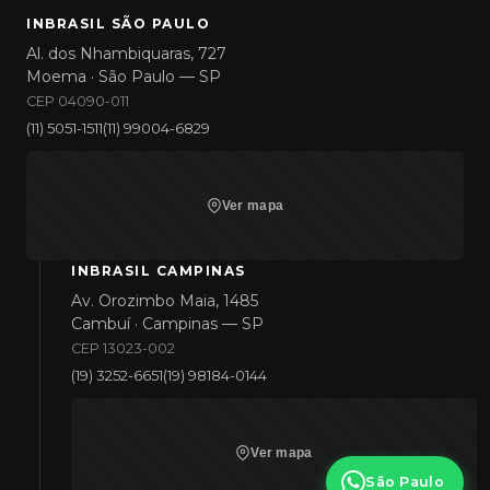
INBRASIL SÃO PAULO
Al. dos Nhambiquaras, 727
Moema · São Paulo — SP
CEP 04090-011
(11) 5051-1511
(11) 99004-6829
Ver mapa
INBRASIL CAMPINAS
Av. Orozimbo Maia, 1485
Cambuí · Campinas — SP
CEP 13023-002
(19) 3252-6651
(19) 98184-0144
Ver mapa
São Paulo