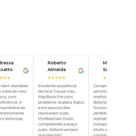
dressa
Roberto
Marina
ssatto
Almeida
Santos
R
M
★★★
★★★★★
★★★★★
o bem atendida!
Excelente assistência
Comprei um iPhone
 a tela do meu
técnica! Trouxe meu
seminovo aqui e ficou
hora, com
MacBook Pro com
melhor que novo.
eficiência. A
problema na placa lógica
Bateria 100%, tudo
roprietária da
e em poucos dias
funcionando
 extremamente
resolveram tudo.
perfeitamente.
 e atenciosa.
Profissionais muito
Atendimento
competentes e preço
transparente e honesto
justo. Voltarei sempre
Muito satisfeita com a
que precisar!
compra!