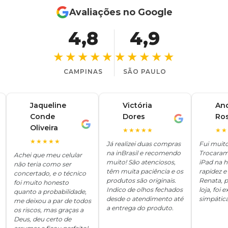
Avaliações no Google
4,8
4,9
★★★★★
★★★★★
CAMPINAS
SÃO PAULO
Jaqueline
Victória
An
Conde
Dores
Ro
V
A
J
Oliveira
★★★★★
★★
★★★★★
Já realizei duas compras
Fui muit
na inBrasil e recomendo
Trocaram
Achei que meu celular
muito! São atenciosos,
iPad na 
não teria como ser
têm muita paciência e os
rapidez e 
concertado, e o técnico
produtos são originais.
Renata, p
foi muito honesto
Indico de olhos fechados
loja, foi
quanto a probabilidade,
desde o atendimento até
simpática
me deixou a par de todos
a entrega do produto.
os riscos, mas graças a
Deus, deu certo de