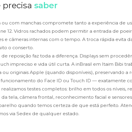
 precisa
saber
 ou com manchas compromete tanto a experiência de uso
ne 12. Vidros rachados podem permitir a entrada de poei
es e câmeras internas com o tempo. A troca rápida evita 
to o conserto.
a de reposição faz toda a diferença. Displays sem proced
ouch impreciso e vida útil curta. A inBrasil em Itaim Bibi t
 ou originais Apple (quando disponíveis), preservando a re
o funcionamento do Face ID ou Touch ID — exatamente com
, realizamos testes completos: brilho em todos os níveis, 
da tela, câmera frontal, reconhecimento facial e sensore
arelho quando temos certeza de que está perfeito. Ate
emos via Sedex de qualquer estado.