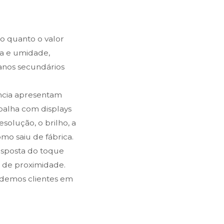
 quanto o valor
ra e umidade,
danos secundários
ência apresentam
rabalha com displays
solução, o brilho, a
o saiu de fábrica.
resposta do toque
s de proximidade.
ndemos clientes em