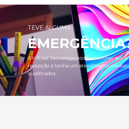
TEVE ALGUMA
EMERGÊNCIA
A InBrasil Tecnologia pode solucionar seu 
recepção e tenha um atendimento imediato 
qualificados.