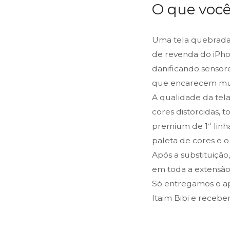
O que você
Uma tela quebrada
de revenda do iPho
danificando sensor
que encarecem mui
A qualidade da tel
cores distorcidas, t
premium de 1ª linha
paleta de cores e 
Após a substituição
em toda a extensão 
Só entregamos o ap
Itaim Bibi e receb