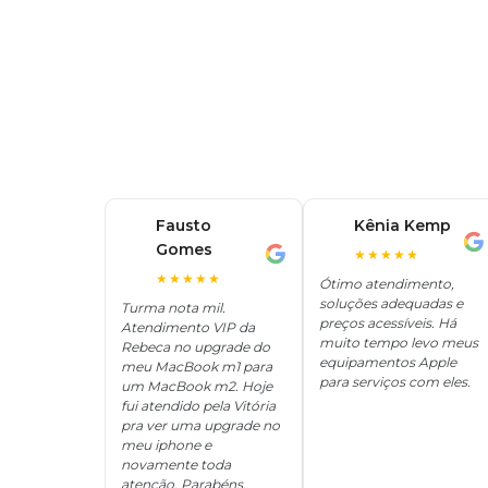
Fausto
Kênia Kemp
K
Gomes
F
★★★★★
★★★★★
Ótimo atendimento,
soluções adequadas e
Turma nota mil.
preços acessíveis. Há
Atendimento VIP da
muito tempo levo meus
Rebeca no upgrade do
equipamentos Apple
meu MacBook m1 para
para serviços com eles.
um MacBook m2. Hoje
fui atendido pela Vitória
pra ver uma upgrade no
meu iphone e
novamente toda
atenção. Parabéns.