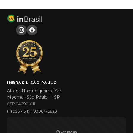
INBRASIL SÃO PAULO
Al. dos Nhambiquaras, 727
Moema · São Paulo — SP
CEP 04090-011
(11) 5051-1511
(11) 99004-6829
Ver mapa