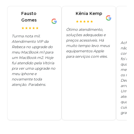
Fausto
Kênia Kemp
J
K
Gomes
C
F
★★★★★
J
O
★★★★★
Ótimo atendimento,
soluções adequadas e
★
Turma nota mil.
preços acessíveis. Há
Atendimento VIP da
Achei q
muito tempo levo meus
Rebeca no upgrade do
não ter
equipamentos Apple
meu MacBook m1 para
concert
para serviços com eles.
um MacBook m2. Hoje
foi mui
fui atendido pela Vitória
quanto 
pra ver uma upgrade no
me deix
meu iphone e
os risc
novamente toda
Deus, d
atenção. Parabéns.
arrumar
Um ser
atendi
qualida
cuidad
grata!!!