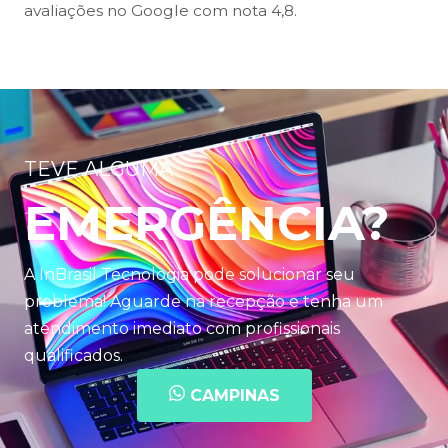
avaliações no Google com nota 4,8.
TEVE ALGUMA
EMERGÊNCIA?
A InBrasil Tecnologia pode solucionar seu
problema! Aguarde na recepção e tenha um
atendimento imediato com profissionais
qualificados.
CAMPINAS