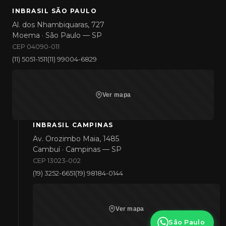
INBRASIL SÃO PAULO
Al. dos Nhambiquaras, 727
Moema · São Paulo — SP
CEP 04090-011
(11) 5051-1511
(11) 99004-6829
Ver mapa
INBRASIL CAMPINAS
Av. Orozimbo Maia, 1485
Cambuí · Campinas — SP
CEP 13023-002
(19) 3252-6651
(19) 98184-0144
Ver mapa
São Paulo