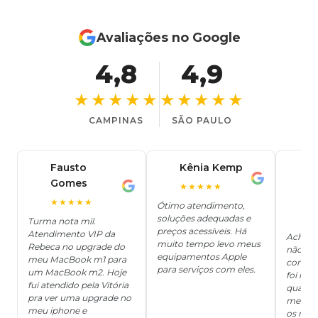
Avaliações no Google
4,8
4,9
★★★★★
★★★★★
CAMPINAS
SÃO PAULO
Fausto
Kênia Kemp
J
K
Gomes
C
F
★★★★★
J
O
★★★★★
Ótimo atendimento,
soluções adequadas e
★
Turma nota mil.
preços acessíveis. Há
Atendimento VIP da
Achei q
muito tempo levo meus
Rebeca no upgrade do
não ter
equipamentos Apple
meu MacBook m1 para
concert
para serviços com eles.
um MacBook m2. Hoje
foi mui
fui atendido pela Vitória
quanto 
pra ver uma upgrade no
me deix
meu iphone e
os risc