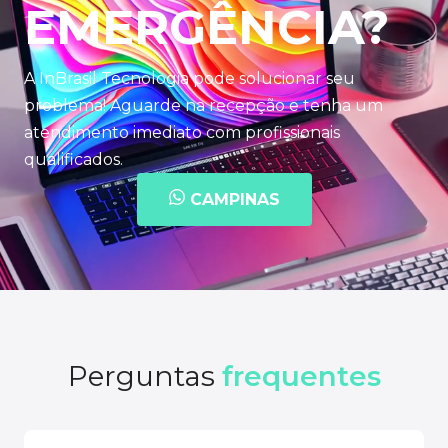
EMERGÊNCIA?
A InBrasil Tecnologia pode solucionar seu
problema! Aguarde na recepção e tenha um
atendimento imediato com profissionais
qualificados.
CAMPINAS
Perguntas
frequentes