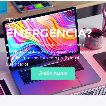
TEVE ALGUMA
EMERGÊNCIA?
A InBrasil Tecnologia pode solucionar seu
problema! Aguarde na recepção e tenha um
atendimento imediato com profissionais
qualificados.
SÃO PAULO