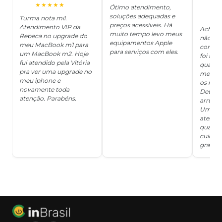
O
★★★★★
Ótimo atendimento,
soluções adequadas e
★
Turma nota mil.
preços acessíveis. Há
Atendimento VIP da
Achei q
muito tempo levo meus
Rebeca no upgrade do
não ter
equipamentos Apple
meu MacBook m1 para
concert
para serviços com eles.
um MacBook m2. Hoje
foi mui
fui atendido pela Vitória
quanto 
pra ver uma upgrade no
me deix
meu iphone e
os risc
novamente toda
Deus, d
atenção. Parabéns.
arrumar
Um ser
atendi
qualida
cuidad
grata!!!