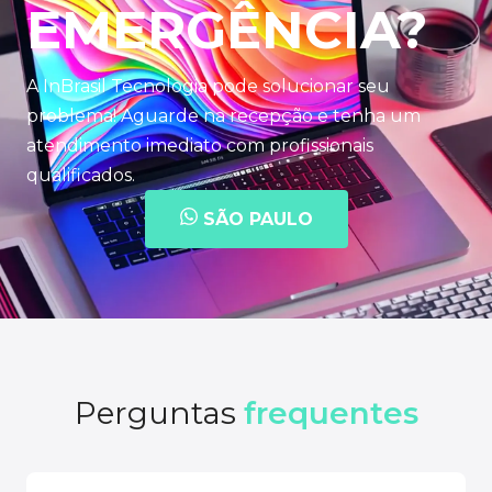
EMERGÊNCIA?
A InBrasil Tecnologia pode solucionar seu
problema! Aguarde na recepção e tenha um
atendimento imediato com profissionais
qualificados.
SÃO PAULO
Perguntas
frequentes