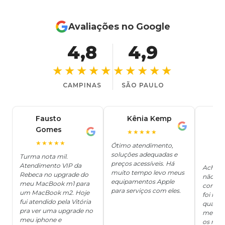
Avaliações no Google
4,8
4,9
★★★★★
★★★★★
CAMPINAS
SÃO PAULO
Fausto
Kênia Kemp
J
K
Gomes
C
F
★★★★★
J
O
★★★★★
Ótimo atendimento,
soluções adequadas e
★
Turma nota mil.
preços acessíveis. Há
Atendimento VIP da
Achei q
muito tempo levo meus
Rebeca no upgrade do
não ter
equipamentos Apple
meu MacBook m1 para
concert
para serviços com eles.
um MacBook m2. Hoje
foi mui
fui atendido pela Vitória
quanto 
pra ver uma upgrade no
me deix
meu iphone e
os risc