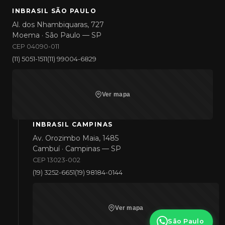
INBRASIL SÃO PAULO
Al. dos Nhambiquaras, 727
Moema · São Paulo — SP
CEP 04090-011
(11) 5051-1511
(11) 99004-6829
Ver mapa
INBRASIL CAMPINAS
Av. Orozimbo Maia, 1485
Cambuí · Campinas — SP
CEP 13023-002
(19) 3252-6651
(19) 98184-0144
Ver mapa
São Paulo