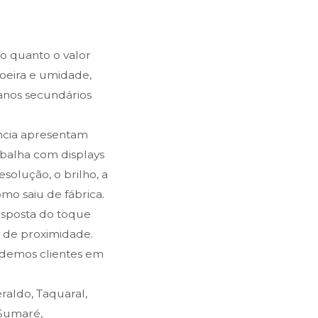
 quanto o valor
oeira e umidade,
danos secundários
ência apresentam
rabalha com displays
solução, o brilho, a
o saiu de fábrica.
resposta do toque
s de proximidade.
ndemos clientes em
aldo, Taquaral,
 Sumaré,