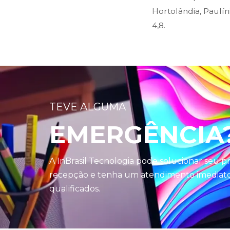
Hortolândia, Paulín
4,8.
TEVE ALGUMA
EMERGÊNCIA
A InBrasil Tecnologia pode solucionar seu 
recepção e tenha um atendimento imediato 
qualificados.