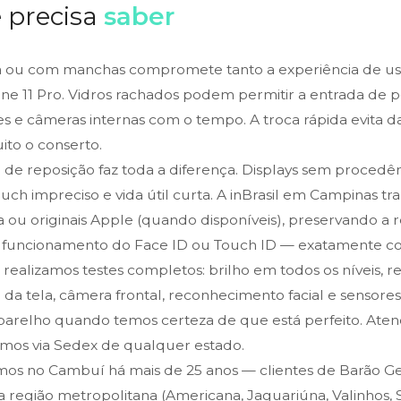
 precisa
saber
 ou com manchas compromete tanto a experiência de uso
ne 11 Pro. Vidros rachados podem permitir a entrada de p
es e câmeras internas com o tempo. A troca rápida evita 
to o conserto.
a de reposição faz toda a diferença. Displays sem proced
touch impreciso e vida útil curta. A inBrasil em Campinas t
 ou originais Apple (quando disponíveis), preservando a re
o funcionamento do Face ID ou Touch ID — exatamente com
, realizamos testes completos: brilho em todos os níveis, 
da tela, câmera frontal, reconhecimento facial e sensore
arelho quando temos certeza de que está perfeito. Ate
mos via Sedex de qualquer estado.
os no Cambuí há mais de 25 anos — clientes de Barão Ger
 região metropolitana (Americana, Jaguariúna, Valinhos,