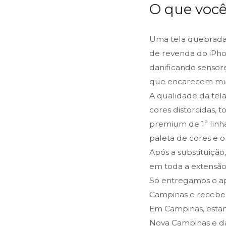
O que você
Uma tela quebrada
de revenda do iPho
danificando sensor
que encarecem mui
A qualidade da tel
cores distorcidas, 
premium de 1ª linha
paleta de cores e 
Após a substituição
em toda a extensão 
Só entregamos o ap
Campinas e recebe
Em Campinas, estam
Nova Campinas e da