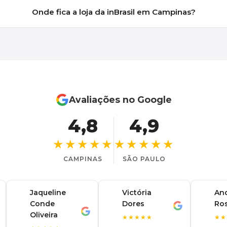
Onde fica a loja da inBrasil em Campinas?
Avaliações no Google
4,8
4,9
★★★★★
★★★★★
CAMPINAS
SÃO PAULO
Jaqueline
Victória
An
Conde
Dores
Ro
V
A
J
Oliveira
★★★★★
★★