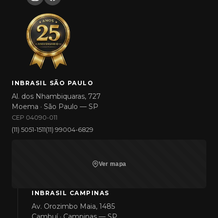
INBRASIL SÃO PAULO
Al. dos Nhambiquaras, 727
Moema · São Paulo — SP
CEP 04090-011
(11) 5051-1511
(11) 99004-6829
Ver mapa
INBRASIL CAMPINAS
Av. Orozimbo Maia, 1485
Cambuí · Campinas — SP