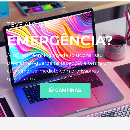
TEVE ALGUMA
EMERGÊNCIA?
A InBrasil Tecnologia pode solucionar seu
problema! Aguarde na recepção e tenha um
atendimento imediato com profissionais
qualificados.
CAMPINAS