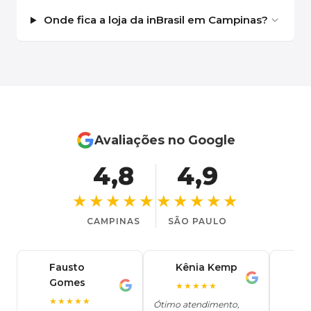
Onde fica a loja da inBrasil em Campinas?
Avaliações no Google
4,8
4,9
★★★★★
★★★★★
CAMPINAS
SÃO PAULO
Fausto
Kênia Kemp
J
K
Gomes
C
F
★★★★★
J
O
★★★★★
Ótimo atendimento,