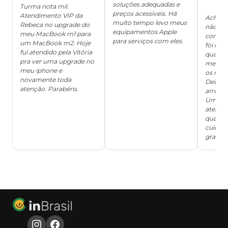
soluções adequadas e
★
Turma nota mil.
preços acessíveis. Há
Atendimento VIP da
Achei q
muito tempo levo meus
Rebeca no upgrade do
não ter
equipamentos Apple
meu MacBook m1 para
concert
para serviços com eles.
um MacBook m2. Hoje
foi mui
fui atendido pela Vitória
quanto 
pra ver uma upgrade no
me deix
meu iphone e
os risc
novamente toda
Deus, d
atenção. Parabéns.
arrumar
Um ser
atendi
qualida
cuidad
grata!!!