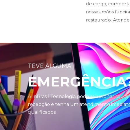
de carga, comporta
nossas mãos funci
restaurado. Atende
TEVE ALGUMA
EMERGÊNCIA
A InBrasil Tecnologia pode solucionar seu 
recepção e tenha um atendimento imediato 
qualificados.