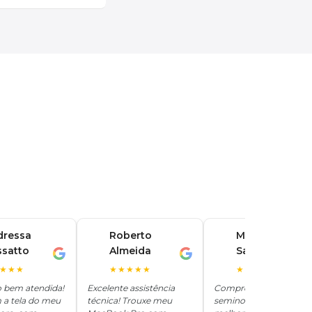
dressa
Roberto
Marina
ssatto
Almeida
Santos
R
M
★★★
★★★★★
★★★★★
o bem atendida!
Excelente assistência
Comprei um iPhone
 a tela do meu
técnica! Trouxe meu
seminovo aqui e ficou