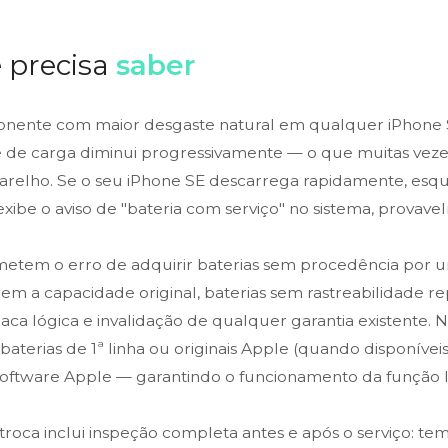
 precisa
saber
onente com maior desgaste natural em qualquer iPhone 
de de carga diminui progressivamente — o que muitas vez
arelho. Se o seu iPhone SE descarrega rapidamente, esq
exibe o aviso de "bateria com serviço" no sistema, provav
metem o erro de adquirir baterias sem procedência por 
em a capacidade original, baterias sem rastreabilidade r
laca lógica e invalidação de qualquer garantia existente. N
baterias de 1ª linha ou originais Apple (quando disponíveis
software Apple — garantindo o funcionamento da função 
roca inclui inspeção completa antes e após o serviço: te