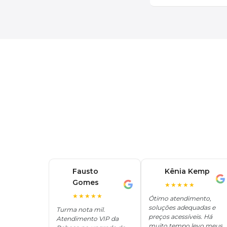
Fausto
Kênia Kemp
K
Gomes
F
★★★★★
★★★★★
Ótimo atendimento,
soluções adequadas e
Turma nota mil.
preços acessíveis. Há
Atendimento VIP da
muito tempo levo meus