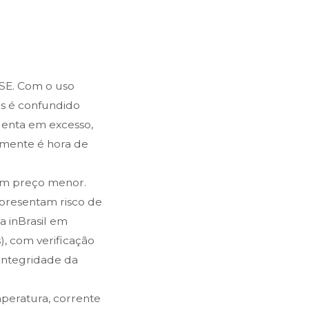
SE. Com o uso
es é confundido
uenta em excesso,
elmente é hora de
um preço menor.
epresentam risco de
a inBrasil em
), com verificação
Integridade da
mperatura, corrente