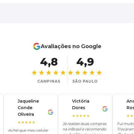
Avaliações no Google
4,8
4,9
★★★★★
★★★★★
CAMPINAS
SÃO PAULO
Jaqueline
Victória
An
Conde
Dores
Ro
V
A
J
Oliveira
★★★★★
★★
★★★★★
Já realizei duas compras
Fui muit
na inBrasil e recomendo
Trocaram
Achei que meu celular