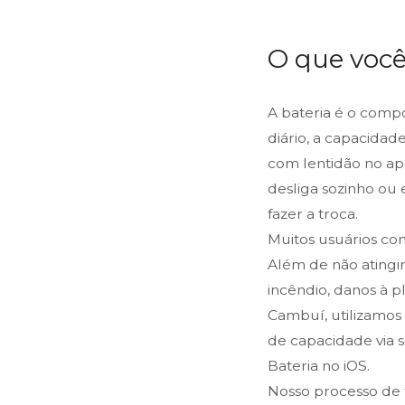
O que você
A bateria é o comp
diário, a capacida
com lentidão no ap
desliga sozinho ou 
fazer a troca.
Muitos usuários co
Além de não atingir
incêndio, danos à p
Cambuí, utilizamos 
de capacidade via 
Bateria no iOS.
Nosso processo de t