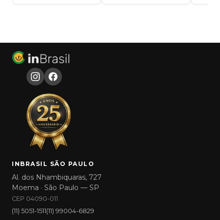
INBRASIL SÃO PAULO
Al. dos Nhambiquaras, 727
Moema · São Paulo — SP
CEP 04090-011
(11) 5051-1511
(11) 99004-6829