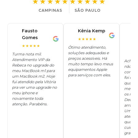
★★★★★
★★★★★
CAMPINAS
SÃO PAULO
Fausto
Kênia Kemp
J
K
Gomes
C
F
★★★★★
J
O
★★★★★
Ótimo atendimento,
soluções adequadas e
★
Turma nota mil.
preços acessíveis. Há
Atendimento VIP da
Achei q
muito tempo levo meus
Rebeca no upgrade do
não ter
equipamentos Apple
meu MacBook m1 para
concert
para serviços com eles.
um MacBook m2. Hoje
foi mui
fui atendido pela Vitória
quanto 
pra ver uma upgrade no
me deix
meu iphone e
os risc
novamente toda
Deus, d
atenção. Parabéns.
arrumar
Um ser
atendi
qualida
cuidad
grata!!!