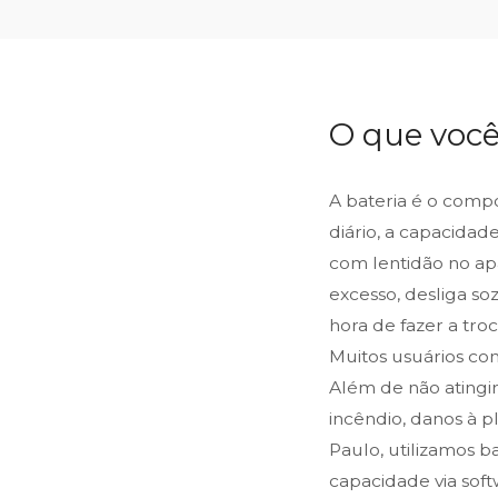
O que você
A bateria é o comp
diário, a capacida
com lentidão no ap
excesso, desliga so
hora de fazer a troc
Muitos usuários co
Além de não atingir
incêndio, danos à p
Paulo, utilizamos b
capacidade via sof