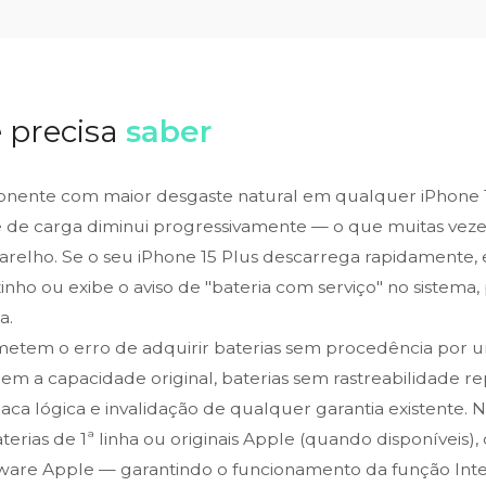
 precisa
saber
onente com maior desgaste natural em qualquer iPhone 1
de de carga diminui progressivamente — o que muitas vez
arelho. Se o seu iPhone 15 Plus descarrega rapidamente
zinho ou exibe o aviso de "bateria com serviço" no sistema
a.
metem o erro de adquirir baterias sem procedência por 
em a capacidade original, baterias sem rastreabilidade r
laca lógica e invalidação de qualquer garantia existente. 
aterias de 1ª linha ou originais Apple (quando disponíveis)
tware Apple — garantindo o funcionamento da função Int