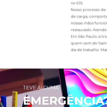
no iOS.
Nosso processo de t
de carga, comporta
nossas mãos funci
restaurado. Atende
Em São Paulo, a tr
quem vem de Itaim 
dia de trabalho. Ma
TEVE ALGUMA
EMERGÊNCIA