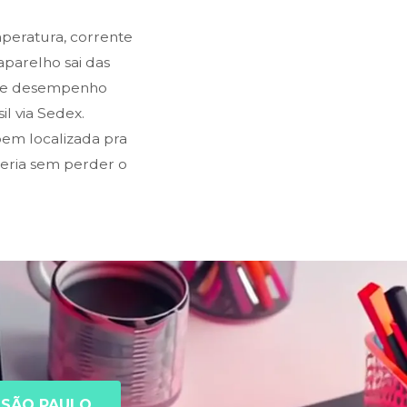
mperatura, corrente
parelho sai das
o e desempenho
l via Sedex.
em localizada pra
teria sem perder o
SÃO PAULO