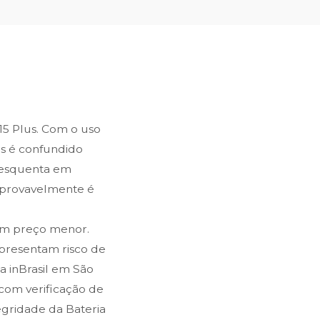
5 Plus. Com o uso
es é confundido
, esquenta em
, provavelmente é
um preço menor.
epresentam risco de
Na inBrasil em São
, com verificação de
egridade da Bateria