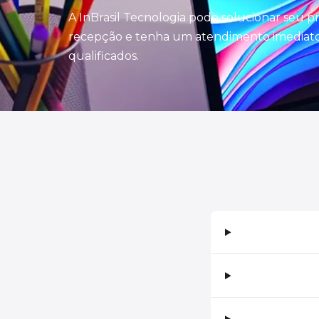
A InBrasil Tecnologia pode solucionar seu 
recepção e tenha um atendimento imediato 
qualificados.