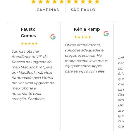
★★★★★
★★★★★
CAMPINAS
SÃO PAULO
Fausto
Kênia Kemp
J
K
Gomes
C
F
★★★★★
J
O
★★★★★
Ótimo atendimento,
soluções adequadas e
★
Turma nota mil.
preços acessíveis. Há
Atendimento VIP da
Achei q
muito tempo levo meus
Rebeca no upgrade do
não ter
equipamentos Apple
meu MacBook m1 para
concert
para serviços com eles.
um MacBook m2. Hoje
foi mui
fui atendido pela Vitória
quanto 
pra ver uma upgrade no
me deix
meu iphone e
os risc
novamente toda
Deus, d
atenção. Parabéns.
arrumar
Um ser
atendi
qualida
cuidad
grata!!!