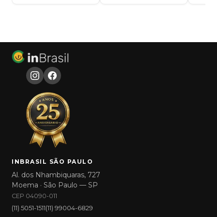
INBRASIL SÃO PAULO
Al. dos Nhambiquaras, 727
Moema · São Paulo — SP
CEP 04090-011
(11) 5051-1511
(11) 99004-6829