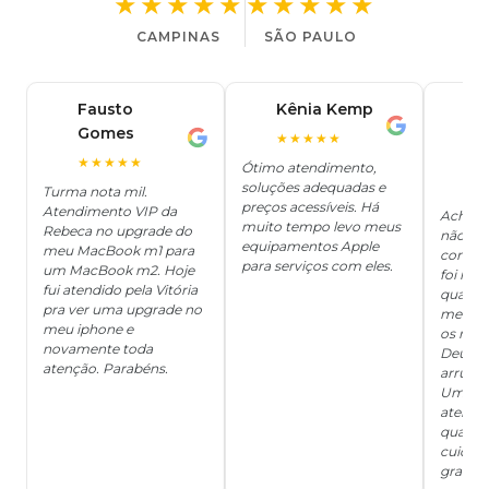
★★★★★
★★★★★
CAMPINAS
SÃO PAULO
Fausto
Kênia Kemp
J
K
Gomes
C
F
★★★★★
J
O
★★★★★
Ótimo atendimento,
soluções adequadas e
★
Turma nota mil.
preços acessíveis. Há
Atendimento VIP da
Achei q
muito tempo levo meus
Rebeca no upgrade do
não ter
equipamentos Apple
meu MacBook m1 para
concert
para serviços com eles.
um MacBook m2. Hoje
foi mui
fui atendido pela Vitória
quanto 
pra ver uma upgrade no
me deix
meu iphone e
os risc
novamente toda
Deus, d
atenção. Parabéns.
arrumar
Um ser
atendi
qualida
cuidad
grata!!!