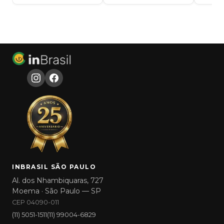
INBRASIL SÃO PAULO
Al. dos Nhambiquaras, 727
Moema · São Paulo — SP
CEP 04090-011
(11) 5051-1511
(11) 99004-6829