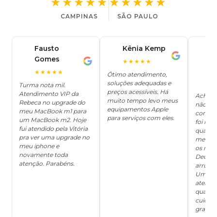
★★★★★
★★★★★
CAMPINAS
SÃO PAULO
Fausto
Kênia Kemp
J
K
Gomes
C
F
★★★★★
J
O
★★★★★
Ótimo atendimento,
soluções adequadas e
★
Turma nota mil.
preços acessíveis. Há
Atendimento VIP da
Achei q
muito tempo levo meus
Rebeca no upgrade do
não ter
equipamentos Apple
meu MacBook m1 para
concert
para serviços com eles.
um MacBook m2. Hoje
foi mui
fui atendido pela Vitória
quanto 
pra ver uma upgrade no
me deix
meu iphone e
os risc
novamente toda
Deus, d
atenção. Parabéns.
arrumar
Um ser
atendi
qualida
cuidad
grata!!!