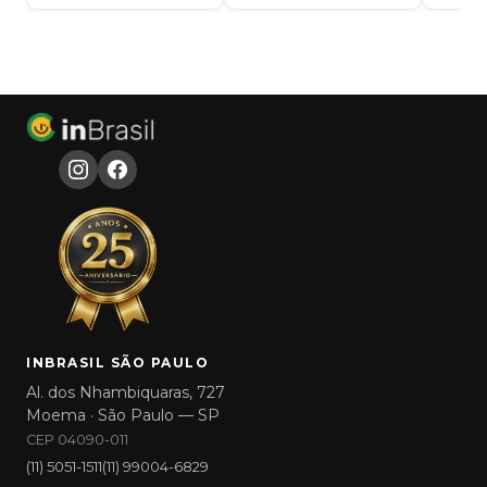
INBRASIL SÃO PAULO
Al. dos Nhambiquaras, 727
Moema · São Paulo — SP
CEP 04090-011
(11) 5051-1511
(11) 99004-6829