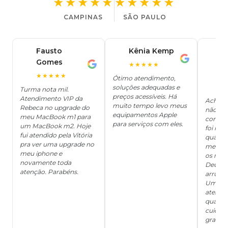
★★★★★
★★★★★
CAMPINAS
SÃO PAULO
Fausto
Kênia Kemp
J
K
Gomes
C
F
★★★★★
J
O
★★★★★
Ótimo atendimento,
soluções adequadas e
★
Turma nota mil.
preços acessíveis. Há
Atendimento VIP da
Achei q
muito tempo levo meus
Rebeca no upgrade do
não ter
equipamentos Apple
meu MacBook m1 para
concert
para serviços com eles.
um MacBook m2. Hoje
foi mui
fui atendido pela Vitória
quanto 
pra ver uma upgrade no
me deix
meu iphone e
os risc
novamente toda
Deus, d
atenção. Parabéns.
arrumar
Um ser
atendi
qualida
cuidad
grata!!!