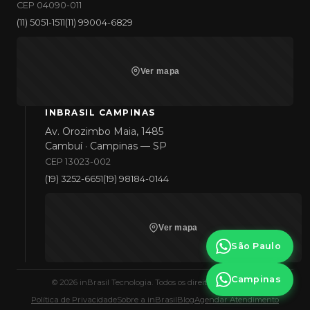
CEP 04090-011
(11) 5051-1511
(11) 99004-6829
Ver mapa
INBRASIL CAMPINAS
Av. Orozimbo Maia, 1485
Cambuí · Campinas — SP
CEP 13023-002
(19) 3252-6651
(19) 98184-0144
Ver mapa
São Paulo
Campinas
©
2026
inBrasil Tecnologia. Todos os direitos reservados.
Política de Privacidade
Sobre a inBrasil
Blog
Agendar Atendimento