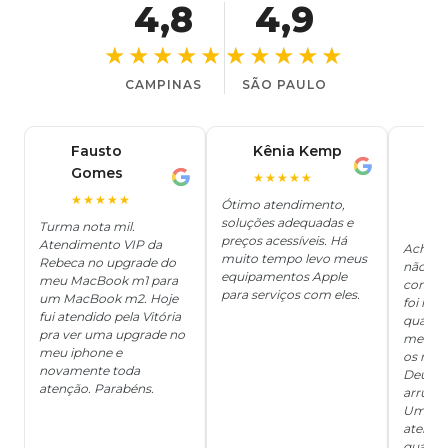
4,8
4,9
★★★★★
★★★★★
CAMPINAS
SÃO PAULO
Fausto
Kênia Kemp
J
K
Gomes
C
F
★★★★★
J
O
★★★★★
Ótimo atendimento,
soluções adequadas e
★
Turma nota mil.
preços acessíveis. Há
Atendimento VIP da
Achei q
muito tempo levo meus
Rebeca no upgrade do
não ter
equipamentos Apple
meu MacBook m1 para
concert
para serviços com eles.
um MacBook m2. Hoje
foi mui
fui atendido pela Vitória
quanto 
pra ver uma upgrade no
me deix
meu iphone e
os risc
novamente toda
Deus, d
atenção. Parabéns.
arrumar
Um ser
atendi
qualida