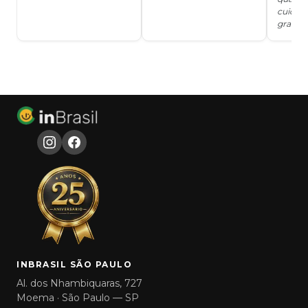
cuidad
grata!!!
INBRASIL SÃO PAULO
Al. dos Nhambiquaras, 727
Moema · São Paulo — SP